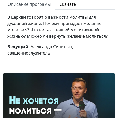
плохо?
священнослужитель
Описание програмы
Скачать
Библейское понимание
Александр Синицын,
#66
В церкви говорят о важности молитвы для
веры
священнослужитель
духовной жизни. Почему пропадает желание
молиться? Что не так с нашей молитвенной
Последний кризис:
Дмитрий Булатов,
#65
жизнью? Можно ли вернуть желание молиться?
бодрствуйте и
священнослужитель
молитесь
Ведущий
: Александр Синицын,
священнослужитель
Не оставляйте
Виталий Киссер,
#64
собраний ваших: зачем
священнослужитель
ходить в церковь?
Как стать свободным
Виталий Киссер,
#63
во Христе?
священнослужитель
Как исправить
Виталий Киссер,
#62
неисправимого
священнослужитель
Вечеря Господня: что с
Виталий Киссер,
#61
твоей верой?
священнослужитель