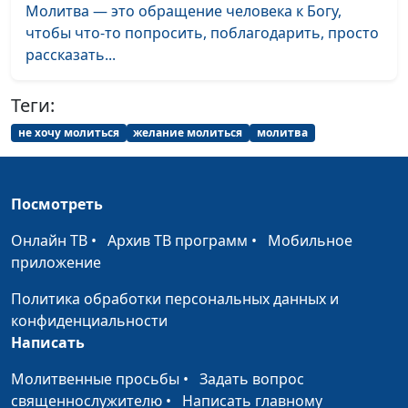
Радоваться, а не
Молитва — это обращение человека к Богу,
Виталий Киссер,
#47
плакать (вторая часть)
чтобы что-то попросить, поблагодарить, просто
священнослужитель
рассказать...
Радоваться, а не
Виталий Киссер,
#46
плакать (первая часть)
священнослужитель
Теги:
Вера, которая спасает
Дмитрий Булатов,
#45
не хочу молиться
желание молиться
молитва
священнослужитель
Исцеление - от Бога
Виталий Киссер,
#44
Посмотреть
священнослужитель
Онлайн ТВ
•
Архив ТВ программ
•
Мобильное
Благодать - что это
Александр Синицын,
#43
приложение
такое и зачем она
священнослужитель
нужна?
Политика обработки персональных данных и
конфиденциальности
Белая одежда
Виталий Киссер,
#42
Написать
праведности - форма
священнослужитель
христианина
Молитвенные просьбы
•
Задать вопрос
священнослужителю
•
Написать главному