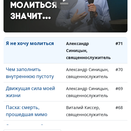
Почему молодые люди
Александр Синицын,
#73
уходят из церкви
священнослужитель
Я не хочу читать
Александр Синицын,
#72
Библию
священнослужитель
Я не хочу молиться
Александр
#71
Синицын,
священнослужитель
Чем заполнить
Александр Синицын,
#70
внутреннюю пустоту
священнослужитель
Движущая сила моей
Александр Синицын,
#69
жизни
священнослужитель
Пасха: смерть,
Виталий Киссер,
#68
прошедшая мимо
священнослужитель
Я сомневаюсь. Это
Александр Синицын,
#67