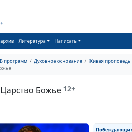
с твоей верой?
Я и христианск
церковь
2+
Моя самооценк
оархив
Литература
Написать
Бог
Духовные взлё
падения
ТВ программ
Духовное основание
Живая проповедь
ожье
Закон и правда
Благодать и ис
12+
Царство Божье
Люди, воскреш
Богом
Бог и сегодня
говорит с нами
Побеждающи