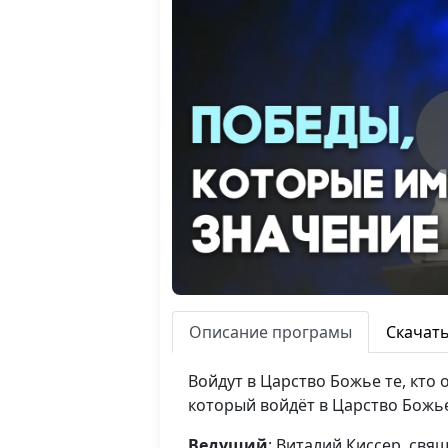
Описание програмы
Скачат
Войдут в Царство Божье те, кто 
который войдёт в Царство Божь
Ведущий
: Виталий Киссер, св