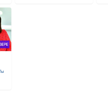
христианина
Стоит ли молит
мир, если «над
тому быть»?
К чему надо
стремиться?
Только Иисус -
источник спас
Перед Богом в 
Ты
одеждах
Как не потерят
Похоть и грех -
бороться?