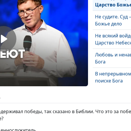
Царство Божь
Не судите. Суд
Божье дело
Не всякий войд
Царство Небес
Любовь и нена
Бога
В непрерывно
поиске Бога
Что нужно, чт
ь
попасть в Царс
Божие
одерживал победы, так сказано в Библии. Что это за поб
е?
Как любить Бог
ященнослужитель