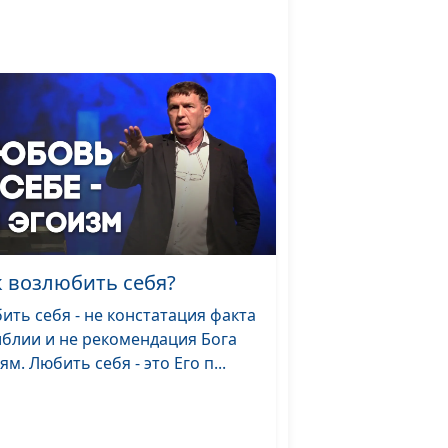
е
Виталий Киссер,
#47
я
священнослужитель
е
Виталий Киссер,
#46
я
священнослужитель
Дмитрий Булатов,
#45
священнослужитель
 Бога
Виталий Киссер,
#44
к возлюбить себя?
священнослужитель
ить себя - не констатация факта
 это
Александр Синицын,
#43
иблии и не рекомендация Бога
она
священнослужитель
ям. Любить себя - это Его п...
Виталий Киссер,
#42
 форма
священнослужитель