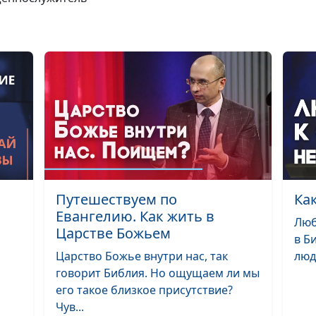
Радоваться, а н
плакать (втора
часть)
Радоваться, а н
плакать (перва
часть)
Вера, которая
спасает
Исцеление - от
Путешествуем по
Ка
Евангелию. Как жить в
Люб
Царстве Божьем
Благодать - что
в Б
такое и зачем 
Царство Божье внутри нас, так
люд
нужна?
говорит Библия. Но ощущаем ли мы
его такое близкое присутствие?
Белая одежда
Чув...
праведности -