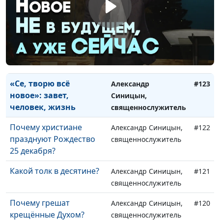
Кто крадёт твою
Александр Синицын,
#125
радость?
священнослужитель
Что значит
Александр Синицын,
#124
«праздновать»?
священнослужитель
«Се, творю всё
Александр
#123
новое»: завет,
Синицын,
человек, жизнь
священнослужитель
Почему христиане
Александр Синицын,
#122
празднуют Рождество
священнослужитель
25 декабря?
Какой толк в десятине?
Александр Синицын,
#121
священнослужитель
Почему грешат
Александр Синицын,
#120
крещённые Духом?
священнослужитель