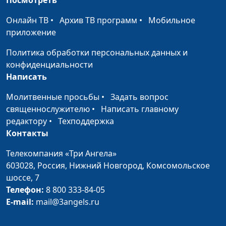
Евангелие для всех и
Сергей Титовский,
#99
Онлайн ТВ
•
Архив ТВ программ
•
Мобильное
каждого
священнослужитель
приложение
На что способна
Александр Синицын,
#98
Политика обработки персональных данных и
сильная вера
священнослужитель
конфиденциальности
Написать
Вечеря в адвентистской
Александр Синицын,
#97
традиции
священнослужитель
Молитвенные просьбы
•
Задать вопрос
священнослужителю
•
Написать главному
Что Библия говорит о
Александр Синицын,
#96
редактору
•
Техподдержка
женской красоте?
священнослужитель
Контакты
Почему первые
Александр Синицын,
#95
Телекомпания «Три Ангела»
христиане не
священнослужитель
603028,
Россия, Нижний Новгород,
Комсомольское
праздновали
шоссе, 7
Рождество?
Телефон:
8 800 333-84-05
E-mail:
mail@3angels.ru
Озарение от Бога для
Александр Синицын,
#94
апостола Павла
священнослужитель