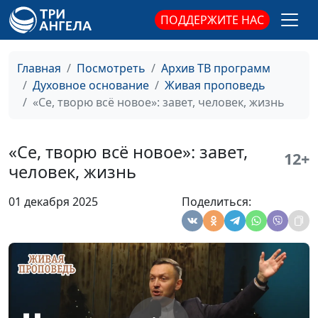
ПОДДЕРЖИТЕ НАС
Главная
Посмотреть
Архив ТВ программ
Что такое
Александр Синицын,
#131
Духовное основание
Живая проповедь
богослужение?
священнослужитель
«Се, творю всё новое»: завет, человек, жизнь
Что такое церковь?
Александр Синицын,
#130
священнослужитель
«Се, творю всё новое»: завет,
12+
Образ девы Марии в
Александр Синицын,
#129
человек, жизнь
Евангелиях
священнослужитель
01 декабря 2025
Поделиться:
Что значит быть
Александр Синицын,
#128
мужчиной?
священнослужитель
Почему церковь
Александр Синицын,
#127
скучное место?
священнослужитель
Почему церковь не
Александр Синицын,
#126
скучное место?
священнослужитель