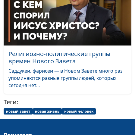
Таинство смирения
Александр Синицын,
#106
священнослужитель
Мудрое духовное
Александр Синицын,
#105
воспитание детей
священнослужитель
Индивидуализм и
Александр Синицын,
#104
эгоизм
священнослужитель
Религиозно-политические группы
Пять стадий мотивации
Александр Синицын,
#103
времен Нового Завета
в служении
священнослужитель
Саддукеи, фарисеи — в Новом Завете много раз
упоминаются разные группы людей, которых
Если Христос не
Александр Синицын,
#102
сегодня нет...
воскрес...
священнослужитель
Рождение свыше: как
Александр Синицын,
#101
Теги:
Бог преобразует
священнослужитель
новый завет
новая жизнь
новый человек
человека
Почему нас так легко
Александр Синицын,
#100
обмануть?
священнослужитель
Посмотреть