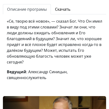
Для чего нам другой
Александр Синицын,
#119
Описание програмы
Скачать
Утешитель?
священнослужитель
«Се, творю всё новое», — сказал Бог. Что Он имел
Зачем нужно
Александр Синицын,
#118
в виду под этими словами? Значат ли они, что
креститься Святым
священнослужитель
люди должны ожидать обновления и Его
Духом?
благодеяний в будущем? Значит ли, что хорошее
придёт и всё плохое будет исправлено когда-то в
Кто ответственен за
Александр Синицын,
#117
далёком будущем? Может, испытать Его
Церковь?
священнослужитель
обновляющую благость человек может уже
Враги человеку -
Евгений Кафтанов,
#116
сегодня?
домашние его
священнослужитель
Ведущий
: Александр Синицын,
Кто из вас без греха?
Александр Синицын,
#115
священнослужитель
священнослужитель
Место и роль
Александр Синицын,
#114
верующего в церкви
священнослужитель
Как можно за всё
Александр Синицын,
#113