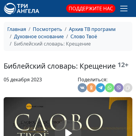
Библейский словарь: Воскресение
#175
ПОДДЕРЖИТЕ НАС
Библейский словарь: Крест
#174
Главная
Посмотреть
Архив ТВ программ
Библейский словарь: Голгофа
#173
Духовное основание
Слово Твоё
Библейский словарь: Крещение
Библейский словарь: Гефсимания
#172
Библейский словарь: Мытарь
#171
12+
Библейский словарь: Крещение
Библейский словарь: Книжник
#170
05 декабря 2023
Поделиться:
Библейский словарь: Преображение
#169
Библейский словарь: Аминь
#168
Библейский словарь: Молитва Господня
#167
Библейский словарь: Милостыня
#166
Библейский словарь: Блаженство
#165