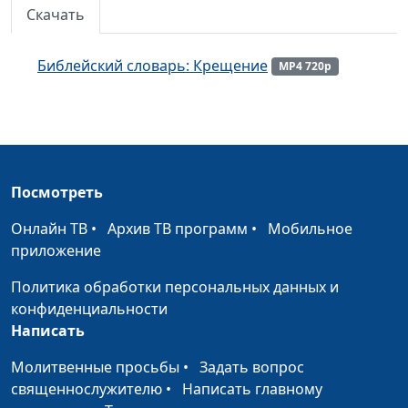
Скачать
Библейский словарь: Евангелие
#153
Библейский словарь: Мессия
#152
Библейский словарь: Крещение
MP4 720p
Библейский словарь: Новый Завет
#151
Библейский словарь: Юбилейный год
#150
Библейский словарь: Выкуп
#149
Посмотреть
Библейский словарь: Нагота
#148
Онлайн ТВ
•
Архив ТВ программ
•
Мобильное
Библейский словарь: Прелюбодеяние
приложение
#147
Библейский словарь: Волшебство
Политика обработки персональных данных и
#146
конфиденциальности
Библейский словарь: Мерзость
#145
Написать
Библейский словарь: Города-убежища
#143
Молитвенные просьбы
•
Задать вопрос
священнослужителю
•
Написать главному
Библейский словарь: Ближний
#142