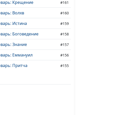
оварь: Крещение
#161
варь: Волхв
#160
варь: Истина
#159
варь: Боговедение
#158
варь: Знание
#157
оварь: Еммануил
#156
оварь: Притча
#155
варь: Благовествовать
#154
варь: Евангелие
#153
оварь: Мессия
#152
варь: Новый Завет
#151