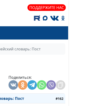
оварь: Гефсимания
#172
ПОДДЕРЖИТЕ НАС
оварь: Мытарь
#171
оварь: Книжник
#170
оварь: Преображение
#169
оварь: Аминь
#168
ейский словарь: Пост
оварь: Молитва Господня
#167
оварь: Милостыня
#166
оварь: Блаженство
#165
Поделиться:
варь: Апостол
#164
оварь: Избрание
#163
оварь: Пост
#162