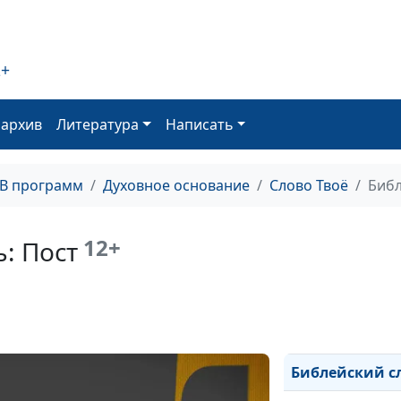
Библейский сл
Библейский сл
2+
Библейский сл
Библейский сл
оархив
Литература
Написать
Библейский сл
ТВ программ
Духовное основание
Слово Твоё
Библ
Библейский сл
Библейский сл
12+
: Пост
Библейский сл
Библейский сло
Библейский сл
Библейский сл