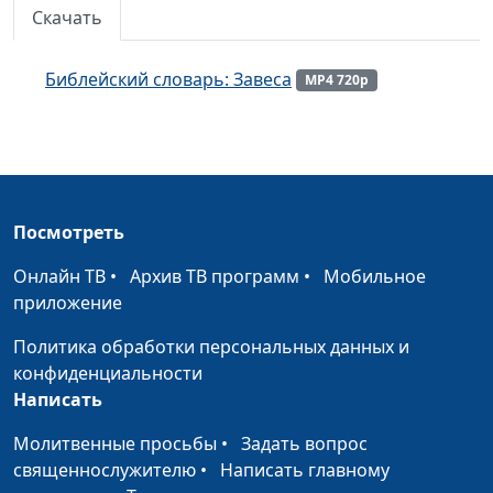
Скачать
Библейский словарь: Помазание
#114
Библейский словарь: Маслина
#113
Библейский словарь: Завеса
MP4 720p
Библейский словарь: Виноград
#112
Библейский словарь: Закваска
#111
Библейский словарь: Хлеб
#110
Посмотреть
Библейский словарь: Манна
#109
Онлайн ТВ
•
Архив ТВ программ
•
Мобильное
Библейский словарь: Огонь
приложение
#108
Библейский словарь: Облако
Политика обработки персональных данных и
#107
конфиденциальности
Библейский словарь: Преисподняя
#106
Написать
Библейский словарь: Содом и Гоморра
#105
Молитвенные просьбы
•
Задать вопрос
священнослужителю
•
Написать главному
Библейский словарь: Исполины
#104