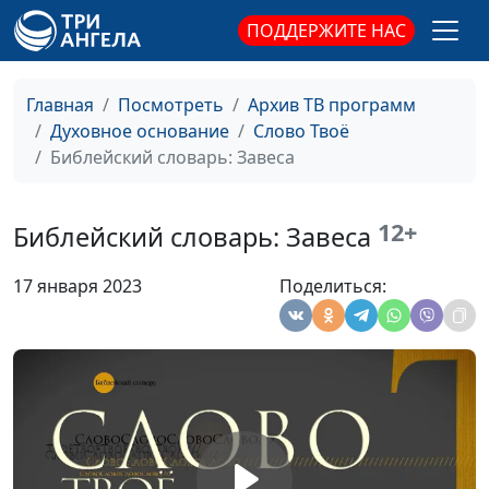
Библейский словарь: Исповедаться
#136
ПОДДЕРЖИТЕ НАС
Библейский словарь: Труба
#135
Главная
Посмотреть
Архив ТВ программ
Библейский словарь: Левиты
#134
Духовное основание
Слово Твоё
Библейский словарь: Завеса
Библейский словарь: Первенец
#133
Библейский словарь: Святость
#132
12+
Библейский словарь: Завеса
Библейский словарь: Нечистота
#131
17 января 2023
Поделиться:
Библейский словарь: Ропот
#130
Библейский словарь: Верность
#129
Библейский словарь: Назорей
#128
Библейский словарь: Обет
#127
Библейский словарь: Запрет на клятву
#126