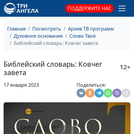
Библейский словарь: Исповедаться
#136
ПОДДЕРЖИТЕ НАС
Библейский словарь: Труба
#135
Библейский словарь: Левиты
#134
Главная
Посмотреть
Архив ТВ программ
Духовное основание
Слово Твоё
Библейский словарь: Первенец
#133
Библейский словарь: Ковчег завета
Библейский словарь: Святость
#132
Библейский словарь: Нечистота
Библейский словарь: Ковчег
#131
12+
завета
Библейский словарь: Ропот
#130
17 января 2023
Поделиться:
Библейский словарь: Верность
#129
Библейский словарь: Назорей
#128
Библейский словарь: Обет
#127
Библейский словарь: Запрет на клятву
#126