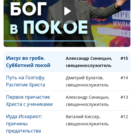
Христос воскрес. Что
Виталий Киссер,
#16
изменилось?
священнослужитель
Иисус во гробе.
Александр Синицын,
#15
Субботний покой
священнослужитель
Путь на Голгофу.
Дмитрий Булатов,
#14
Распятие Христа
священнослужитель
Первое причастие
Александр Синицын,
#13
Христа с учениками
священнослужитель
Иуда Искариот:
Виталий Киссер,
#12
причины
священнослужитель
предательства