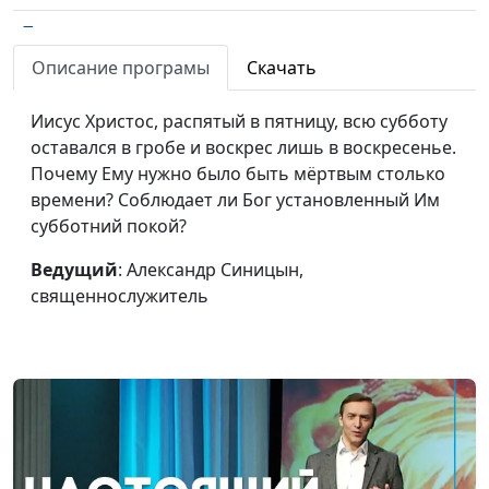
Притча о десяти девах
Александр Синицын,
#11
священнослужитель
Описание програмы
Скачать
Изгнание торгующих
Дмитрий Булатов,
#10
Иисус Христос, распятый в пятницу, всю субботу
из храма
священнослужитель
оставался в гробе и воскрес лишь в воскресенье.
Почему Ему нужно было быть мёртвым столько
Последнее
Виталий Киссер,
#9
времени? Соблюдает ли Бог установленный Им
путешествие Христа в
священнослужитель
субботний покой?
Иерусалим
Ведущий
: Александр Синицын,
Иисус воскрес, а мне
Виталий Киссер,
#8
священнослужитель
что от этого?
священнослужитель
Покой в субботу. Иисус
Александр Синицын,
#7
во гробе
священнослужитель
Путь на Голгофу.
Дмитрий Булатов,
#6
Распятие Христа
священнослужитель
Да будет воля Твоя
Александр Синицын,
#5