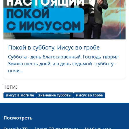
священнослужитель
Предательство Иуды:
Виталий Киссер,
#4
современная
священнослужитель
проблема
Притчи Христа. Десять
Александр Синицын,
#3
Покой в субботу. Иисус во гробе
дев
священнослужитель
Суббота - день благословенный. Господь творил
Изгнание торгующих
Дмитрий Булатов,
#2
Землю шесть дней, а в день седьмой - субботу -
из храма
священнослужитель
почи...
Вход Господень в
Виталий Киссер,
#1
Теги:
Иерусалим
священнослужитель
иисус в могиле
значение субботы
иисус во гробе
Посмотреть