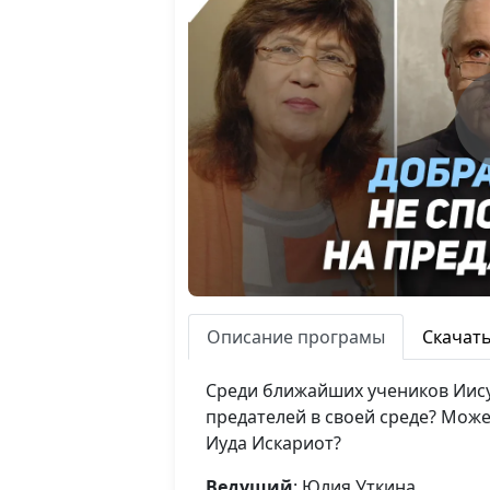
Описание програмы
Скачат
Среди ближайших учеников Иису
предателей в своей среде? Може
Иуда Искариот?
Ведущий
: Юлия Уткина