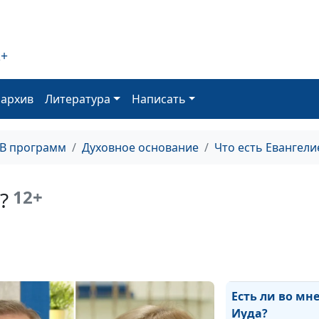
человека над Б
2+
Человек произ
суд над Богом?
выбор
оархив
Литература
Написать
Покаяние. Как
ТВ программ
Духовное основание
Что есть Евангели
преодолеть в с
власть тьмы?
12+
?
Предательство
покаяние. Воз
ли?
Есть ли во мн
Иуда?