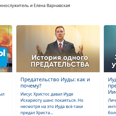
часть)
еннослужитель и Елена Варнавская
Почему люди б
конца света и
второго
пришествия?
Волны пророче
последнем вре
Предательство Иуды: как и
Иу
Почему не изв
почему?
пр
дата последнег
Ии
времени и кон
был
Иисус Христос давал Иуде
света?
Искариоту шанс покаяться. Но
Лич
несмотря на это Иуда всё-таки
инт
Какие признак
предал Христа...
бол