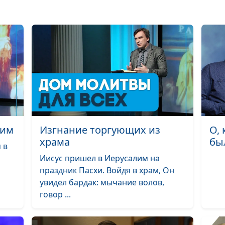
Отношения Бог
народа Божьег
Для чего приш
Иисус Христос?
Что такое грех 
смерти?
Хула на Духа С
лим
Изгнание торгующих из
О,
храма
бы
За что ценить 
 в
жизнь?
Иисус пришел в Иерусалим на
праздник Пасхи. Войдя в храм, Он
Служители Бож
увидел бардак: мычание волов,
необычные об
говор ...
люди
Инвестиция