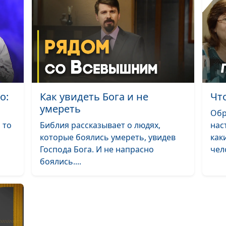
христианина
Как очистить д
Совесть челове
кого равняться
Покаяние: как 
о:
Как увидеть Бога и не
Чт
потерять Бога
умереть
Обр
 то
Библия рассказывает о людях,
нас
Мне не в чем к
которые боялись умереть, увидев
как
Так ли это?
Господа Бога. И не напрасно
чело
Молись с веро
боялись....
Молитва как
общение с Бог
Без любви все 