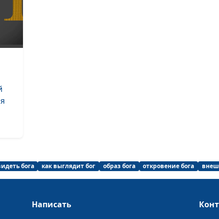
Как стать
христианином?
Бог учит, как н
любить
й
Добро или зло -
ря
выберешь?
Дух Святой, д
жизнь
Дух Святой -
видеть бога
как выглядит бог
образ бога
откровение бога
внеш
невидимый Дру
В ожидании
справедливост
Написать
Кон