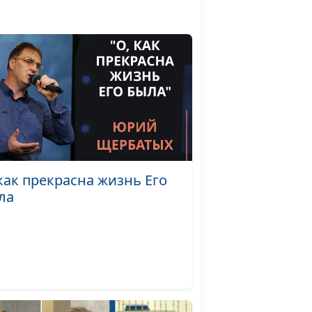
а и
Михаил Севастьянов,
#35
о
священнослужитель
ел
Михаил Севастьянов,
#34
священнослужитель
к
Михаил Севастьянов,
#33
священнослужитель
вятого
Михаил Севастьянов,
#32
священнослужитель
 как прекрасна жизнь Его
ла
свою
Михаил Севастьянов,
#31
священнослужитель
ьи:
Михаил Севастьянов,
#30
ычные
священнослужитель
Михаил Севастьянов,
#29