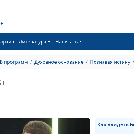
Насколько важ
вера?
Рождество и по
2+
счастья
Знание от Бога:
оархив
Литература
Написать
влиться в церк
Называйся
ТВ программ
Духовное основание
Познавая истину
христианином.
христианином
6+
Ценность челов
кого слушать?
Когда можно в
исправить
Как увидеть Б