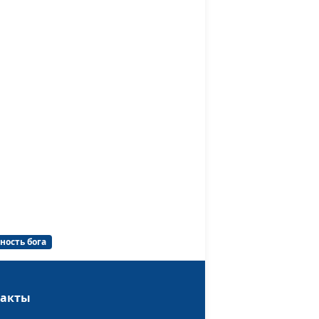
священнослужитель
Михаил Севастьянов,
#21
священнослужитель
адо
Михаил Севастьянов,
#20
священнослужитель
 что
Михаил Севастьянов,
#19
священнослужитель
ающий
Михаил Севастьянов,
#18
священнослужитель
Михаил Севастьянов,
#17
ность бога
г
священнослужитель
Михаил Севастьянов,
#16
и
священнослужитель
такты