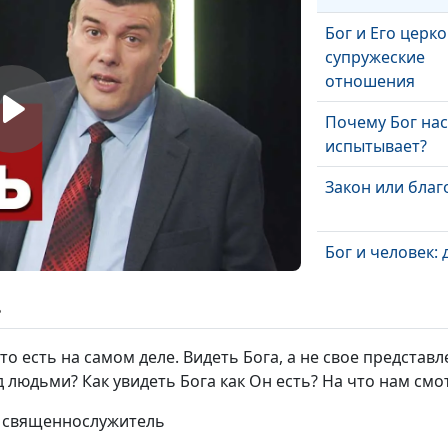
Бог и Его церко
супружеские
отношения
Почему Бог нас
испытывает?
Закон или благ
Бог и человек: 
завета
ь
Предназначени
дары Духа Свят
 что есть на самом деле. Видеть Бога, а не свое представ
 людьми? Как увидеть Бога как Он есть? На что нам смот
Судный день: п
ли Богу прости
, священнослужитель
грехи?