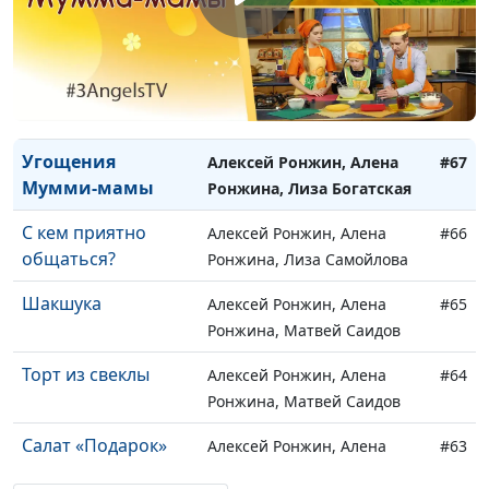
Имбирное печенье
Алексей Ронжин, Алена
#69
Ронжина, Дима Жуков
Слушать Бога, а не
Алексей Ронжин, Алена
#68
людей
Ронжина, Дима Жуков
Угощения
Алексей Ронжин, Алена
#67
Мумми-мамы
Ронжина, Лиза Богатская
С кем приятно
Алексей Ронжин, Алена
#66
общаться?
Ронжина, Лиза Самойлова
Шакшука
Алексей Ронжин, Алена
#65
Ронжина, Матвей Саидов
Торт из свеклы
Алексей Ронжин, Алена
#64
Ронжина, Матвей Саидов
Салат «Подарок»
Алексей Ронжин, Алена
#63
Ронжина, Матвей Саидов