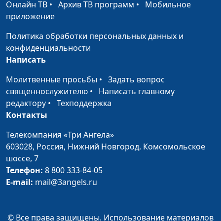
Онлайн ТВ
•
Архив ТВ программ
•
Мобильное
приложение
Веселое угощение
Алексей Ронжин, Алена
#56
Ронжина, Ульяна
Политика обработки персональных данных и
Феофанова (здоровье)
конфиденциальности
Написать
Зачем нужно
Матвей Саидов, Алена
#55
учиться?
Ронжина, Марк Половинко
Молитвенные просьбы
•
Задать вопрос
священнослужителю
•
Написать главному
Про настоящих
Матвей Саидов, Марк
#54
редактору
•
Техподдержка
мужчин
Половинко, Алексей Ронжин
Контакты
Выбираем
Алена Ронжина, Марк
#53
Телекомпания «Три Ангела»
радоваться
Половинко, Алексей Ронжин
603028,
Россия, Нижний Новгород,
Комсомольское
шоссе, 7
Я люблю Родину
Алексей Ронжин, Алена
#52
Телефон:
8 800 333-84-05
Ронжина, Марк Половинко
E-mail:
mail@3angels.ru
Окрошка
Алексей Ронжин, Алена
#51
Ронжина, Лика Ронжина
(лето)
© Все права защищены. Использование материалов