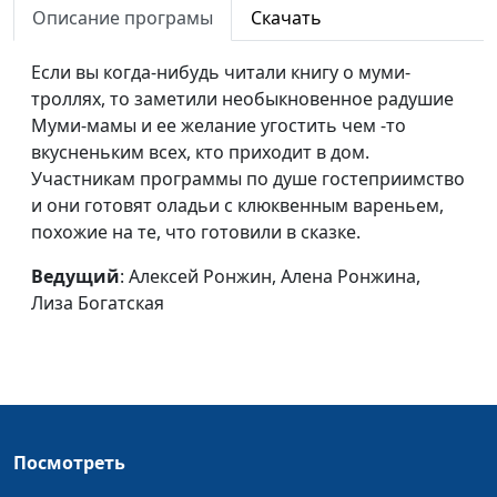
(день учителя)
Описание програмы
Скачать
Печенье
Алексей Ронжин, Алена
#62
Если вы когда-нибудь читали книгу о муми-
«Пуговицы»
Ронжина, Матвей Саидов
троллях, то заметили необыкновенное радушие
Муми-мамы и ее желание угостить чем -то
Божья любовь -
Алексей Ронжин, Алена
#61
вкусненьким всех, кто приходит в дом.
для всех
Ронжина, Матвей Саидов
Участникам программы по душе гостеприимство
Суп «Гаспачо»
Алексей Ронжин, Алена
#60
и они готовят оладьи с клюквенным вареньем,
Ронжина, Матвей Саидов
похожие на те, что готовили в сказке.
(Рождество)
Ведущий
: Алексей Ронжин, Алена Ронжина,
Божья забота
Алексей Ронжин, Алена
#59
Лиза Богатская
Ронжина, Миша Зорин
(экзамен)
О вкусах не спорят
Алексей Ронжин, Алена
#58
Ронжина, Миша Зорин
Посмотреть
Что важнее
Алена Ронжина, Лика
#57
красоты?
Ронжина, Даша Петреева