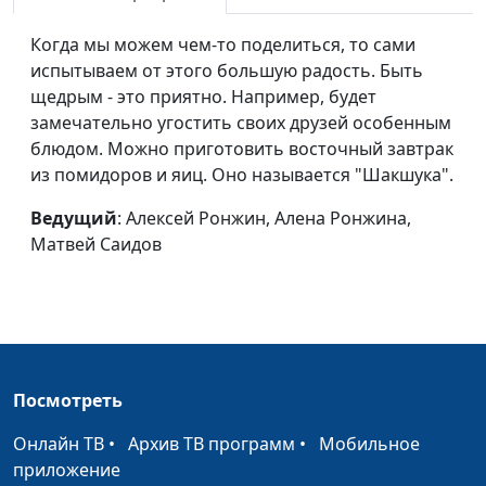
Суп «Гаспачо»
Алексей Ронжин, Алена
#60
Когда мы можем чем-то поделиться, то сами
Ронжина, Матвей Саидов
испытываем от этого большую радость. Быть
(Рождество)
щедрым - это приятно. Например, будет
замечательно угостить своих друзей особенным
Божья забота
Алексей Ронжин, Алена
#59
блюдом. Можно приготовить восточный завтрак
Ронжина, Миша Зорин
из помидоров и яиц. Оно называется "Шакшука".
(экзамен)
Ведущий
: Алексей Ронжин, Алена Ронжина,
О вкусах не спорят
Алексей Ронжин, Алена
#58
Матвей Саидов
Ронжина, Миша Зорин
Что важнее
Алена Ронжина, Лика
#57
красоты?
Ронжина, Даша Петреева
Веселое угощение
Алексей Ронжин, Алена
#56
Ронжина, Ульяна
Посмотреть
Феофанова (здоровье)
Онлайн ТВ
•
Архив ТВ программ
•
Мобильное
Зачем нужно
Матвей Саидов, Алена
#55
приложение
учиться?
Ронжина, Марк Половинко