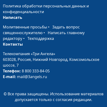
Политика обработки персональных данных и
Про настоящих
Матвей Саидов, Марк
#54
конфиденциальности
мужчин
Половинко, Алексей Ронжин
Написать
Выбираем
Алена Ронжина, Марк
#53
Молитвенные просьбы
•
Задать вопрос
радоваться
Половинко, Алексей Ронжин
священнослужителю
•
Написать главному
редактору
•
Техподдержка
Я люблю Родину
Алексей Ронжин, Алена
#52
Контакты
Ронжина, Марк Половинко
Телекомпания «Три Ангела»
Окрошка
Алексей Ронжин, Алена
#51
603028,
Россия, Нижний Новгород,
Комсомольское
Ронжина, Лика Ронжина
шоссе, 7
(лето)
Телефон:
8 800 333-84-05
E-mail:
mail@3angels.ru
Цимес
Алексей Ронжин, Алена
#50
Ронжина, Матвей Саидов
Котлеты из
Алексей Ронжин, Алена
#49
© Все права защищены. Использование материалов
овсянки
Ронжина, Матвей Саидов
допускается только с согласия редакции.