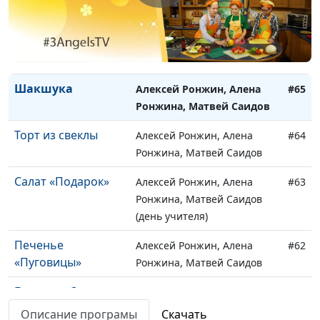
мамы
Ронжина, Лиза Богатская
С кем приятно
Алексей Ронжин, Алена
#66
общаться?
Ронжина, Лиза Самойлова
Шакшука
Алексей Ронжин, Алена
#65
Ронжина, Матвей Саидов
Торт из свеклы
Алексей Ронжин, Алена
#64
Ронжина, Матвей Саидов
Салат «Подарок»
Алексей Ронжин, Алена
#63
Ронжина, Матвей Саидов
(день учителя)
Печенье
Алексей Ронжин, Алена
#62
«Пуговицы»
Ронжина, Матвей Саидов
Божья любовь -
Алексей Ронжин, Алена
#61
для всех
Ронжина, Матвей Саидов
Описание програмы
Скачать