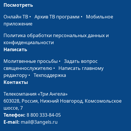
Булатов, Алена Ронжина
Посмотреть
Животные из
Алексей Ронжин, Алена
#28
Онлайн ТВ
•
Архив ТВ программ
•
Мобильное
фруктов
Ронжина, Ника Бочкарева
приложение
(лето)
Политика обработки персональных данных и
Буррито на любой
Надя Мылышева, Витя
#27
конфиденциальности
вкус
Калягин, Алена Ронжина
Написать
Палак Кофта
Надя Мылышева, Витя
#26
Молитвенные просьбы
•
Задать вопрос
Калягин, Алена Ронжина
священнослужителю
•
Написать главному
редактору
•
Техподдержка
Печенье "Азнак"
Алексей Ронжин, Алена
#25
Контакты
Ронжина, Витя Калягин
(белое)
Телекомпания «Три Ангела»
603028,
Россия, Нижний Новгород,
Комсомольское
Веселые поделки
Алексей Ронжин, Алена
#24
шоссе, 7
Ронжина, Алеша Морилов
Телефон:
8 800 333-84-05
(белое)
E-mail:
mail@3angels.ru
Пицца
Надя Малышева, Илья
#23