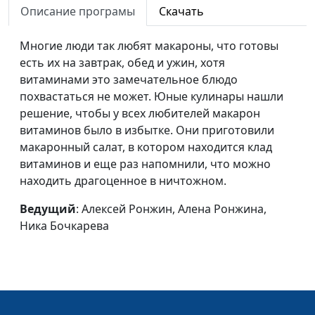
Описание програмы
Скачать
Рождественские
Надя Малышева, Алена
#34
звезды
Ронжина, Егор Козуля
Многие люди так любят макароны, что готовы
(Рождество)
есть их на завтрак, обед и ужин, хотя
витаминами это замечательное блюдо
Мюсли
Алексей Ронжин, Алена
#33
похвастаться не может. Юные кулинары нашли
Ронжина, Егор Козуля
решение, чтобы у всех любителей макарон
(белое)
витаминов было в избытке. Они приготовили
макаронный салат, в котором находится клад
Квашеная капуста
Алексей Ронжин, Алена
#32
витаминов и еще раз напомнили, что можно
Ронжина, Егор Козуля
находить драгоценное в ничтожном.
(белое)
Ведущий
: Алексей Ронжин, Алена Ронжина,
Драники
Надя Мылышева, Витя
#31
Ника Бочкарева
Калягин, Алена Ронжина
Рецепт хорошего
Надя Мылышева, Витя
#30
настроения
Калягин, Алена Ронжина
Медовые конфеты
Алексей Ронжин, Паша
#29