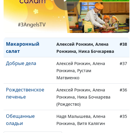
Торт для мамы
Алексей Ронжин, Алена
#40
Ронжина, Марк Тимонин
Солдатская каша
Алексей Ронжин, Алена
#39
Ронжина, Матвей Сергеев
Макаронный
Алексей Ронжин, Алена
#38
салат
Ронжина, Ника Бочкарева
Добрые дела
Алексей Ронжин, Алена
#37
Ронжина, Рустам
Матвиенко
Рождественское
Алексей Ронжин, Алена
#36
печенье
Ронжина, Ника Бочкарева
(Рождество)
Обещанные
Надя Малышева, Алена
#35
оладьи
Ронжина, Витя Калягин
(белое)