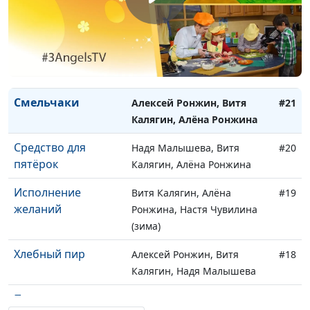
Малов, Алена Ронжина
(белое)
Язык доброты
Алексей Ронжин, Витя
#22
Калягин, Алёна Ронжина
Смельчаки
Алексей Ронжин, Витя
#21
Калягин, Алёна Ронжина
Средство для
Надя Малышева, Витя
#20
пятёрок
Калягин, Алёна Ронжина
Исполнение
Витя Калягин, Алёна
#19
желаний
Ронжина, Настя Чувилина
(зима)
Хлебный пир
Алексей Ронжин, Витя
#18
Калягин, Надя Малышева
Поделки из
Алексей Ронжин, Самуил
#17