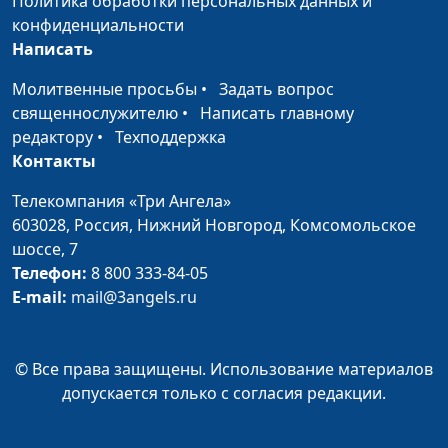
Политика обработки персональных данных и
конфиденциальности
Ватрушки
Алексей Ронжин, Надя
#10
Написать
Малышева, Витя Калягин
Молитвенные просьбы
•
Задать вопрос
Торт «Щедрый
Алексей Ронжин, Надя
#9
священнослужителю
•
Написать главному
ёжик»
Малышева, Алена Ронжина
редактору
•
Техподдержка
Контакты
Салат «Белая
Алексей Ронжин, Надя
#8
береза»
Малышева, Юля Синикоп
Телекомпания «Три Ангела»
603028,
Россия, Нижний Новгород,
Комсомольское
Мухоморы из
Алексей Ронжин, Надя
#7
шоссе, 7
помидоров
Малышева, Витя Калягин
Телефон:
8 800 333-84-05
(белое)
E-mail:
mail@3angels.ru
Манник
Алексей Ронжин, Надя
#6
Малышева, Витя Калягин
© Все права защищены. Использование материалов
Картофельные
Алексей Ронжин, Надя
#5
допускается только с согласия редакции.
розочки
Малышева, Витя Калягин