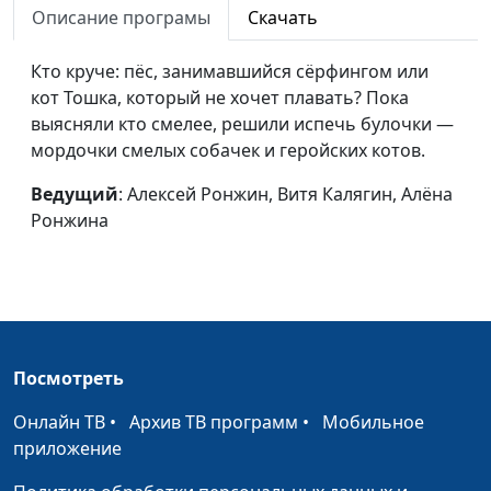
винограда
Сергеев, Надя Малышева
Описание програмы
Скачать
Салат «Кактус»
Алексей Ронжин, Паша
#16
Кто круче: пёс, занимавшийся сёрфингом или
Булатов, Надя Малышева
кот Тошка, который не хочет плавать? Пока
выясняли кто смелее, решили испечь булочки —
Пожар на кухне
Алексей Ронжин, Витя
#15
мордочки смелых собачек и геройских котов.
Калягин, Надя Малышева
Ведущий
: Алексей Ронжин, Витя Калягин, Алёна
Завтрак у дороги
Алексей Ронжин, Паша
#14
Ронжина
Булатов, Надя Малышева
Три удовольствия
Алексей Ронжин, Самуил
#13
Сергеев, Надя Малышева
Бутерброды с
Алексей Ронжин, Надя
#12
чесноком
Малышева, Витя Калягин
Посмотреть
(зима)
Онлайн ТВ
•
Архив ТВ программ
•
Мобильное
Суп из крапивы
Алексей Ронжин, Надя
#11
приложение
Малышева, Витя Калягин
(весна)