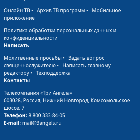
Онлайн ТВ
•
Архив ТВ программ
•
Мобильное
Торт «Щедрый
Алексей Ронжин, Надя
#9
приложение
ёжик»
Малышева, Алена Ронжина
Политика обработки персональных данных и
Салат «Белая
Алексей Ронжин, Надя
#8
конфиденциальности
береза»
Малышева, Юля Синикоп
Написать
Мухоморы из
Алексей Ронжин, Надя
#7
Молитвенные просьбы
•
Задать вопрос
помидоров
Малышева, Витя Калягин
священнослужителю
•
Написать главному
(белое)
редактору
•
Техподдержка
Контакты
Манник
Алексей Ронжин, Надя
#6
Малышева, Витя Калягин
Телекомпания «Три Ангела»
603028,
Россия, Нижний Новгород,
Комсомольское
Картофельные
Алексей Ронжин, Надя
#5
шоссе, 7
розочки
Малышева, Витя Калягин
Телефон:
8 800 333-84-05
Фруктовая елка
Алексей Ронжин, Надя
#4
E-mail:
mail@3angels.ru
Малышева, Алена Ронжина
(зима - Новый год)