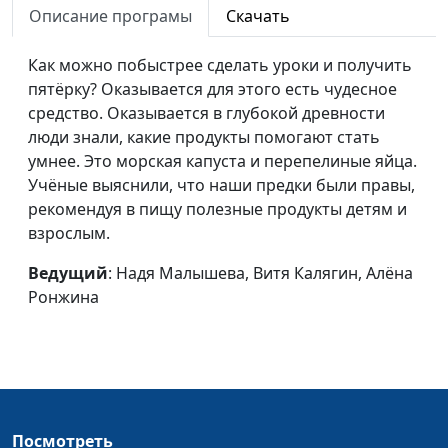
Булатов, Надя Малышева
Описание програмы
Скачать
Пожар на кухне
Алексей Ронжин, Витя
#15
Как можно побыстрее сделать уроки и получить
Калягин, Надя Малышева
пятёрку? Оказывается для этого есть чудесное
средство. Оказывается в глубокой древности
Завтрак у дороги
Алексей Ронжин, Паша
#14
люди знали, какие продукты помогают стать
Булатов, Надя Малышева
умнее. Это морская капуста и перепелиные яйца.
Три удовольствия
Алексей Ронжин, Самуил
#13
Учёные выяснили, что наши предки были правы,
Сергеев, Надя Малышева
рекомендуя в пищу полезные продукты детям и
взрослым.
Бутерброды с
Алексей Ронжин, Надя
#12
чесноком
Малышева, Витя Калягин
Ведущий
: Надя Малышева, Витя Калягин, Алёна
(зима)
Ронжина
Суп из крапивы
Алексей Ронжин, Надя
#11
Малышева, Витя Калягин
(весна)
Ватрушки
Алексей Ронжин, Надя
#10
Посмотреть
Малышева, Витя Калягин