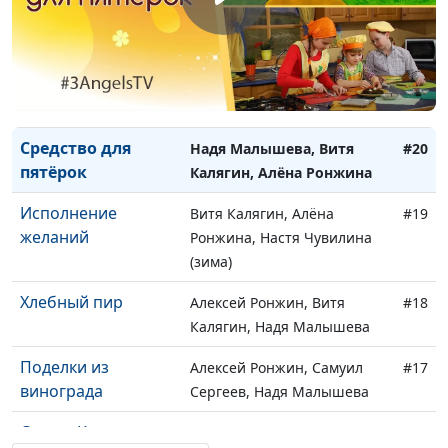
Язык доброты
Алексей Ронжин, Витя
#22
Калягин, Алёна Ронжина
Смельчаки
Алексей Ронжин, Витя
#21
Калягин, Алёна Ронжина
Средство для
Надя Малышева, Витя
#20
пятёрок
Калягин, Алёна Ронжина
Исполнение
Витя Калягин, Алёна
#19
желаний
Ронжина, Настя Чувилина
(зима)
Хлебный пир
Алексей Ронжин, Витя
#18
Калягин, Надя Малышева
Поделки из
Алексей Ронжин, Самуил
#17
винограда
Сергеев, Надя Малышева
Салат «Кактус»
Алексей Ронжин, Паша
#16