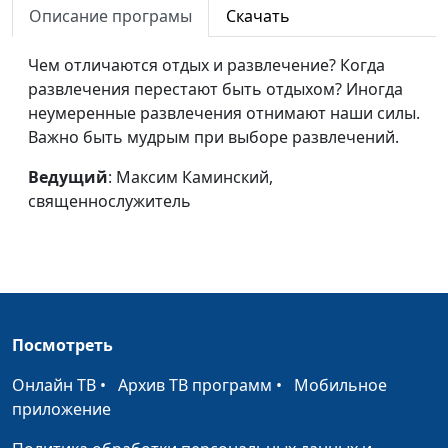
Описание програмы
Скачать
Динамика греха
Павел Жуков,
#70
священнослужитель
Чем отличаются отдых и развлечение? Когда
развлечения перестают быть отдыхом? Иногда
О чем Бог просил у
Павел Жуков,
#69
неумеренные развлечения отнимают наши силы.
Бога?
священнослужитель
Важно быть мудрым при выборе развлечений.
Ничего
Павел Жуков,
#68
Ведущий
: Максим Каминский,
священнослужитель
священнослужитель
Бессмертие
Павел Жуков,
#67
священнослужитель
С людьми жить...
Павел Жуков,
#66
священнослужитель
Посмотреть
Скандал как способ
Дмитрий Булатов,
#65
общения
священнослужитель
Онлайн ТВ
•
Архив ТВ программ
•
Мобильное
приложение
Секс: плотская
Дмитрий Булатов,
#64
любовь или...?
священнослужитель