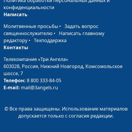
Политика обработки персональных данных и
конфиденциальности
Постмодернизм
Дмитрий Булатов,
#63
Написать
священнослужитель
Молитвенные просьбы
•
Задать вопрос
Лидер по жизни
Дмитрий Булатов,
#62
священнослужителю
•
Написать главному
священнослужитель
редактору
•
Техподдержка
Контакты
Критика
Дмитрий Булатов,
#61
священнослужитель
Телекомпания «Три Ангела»
603028,
Россия, Нижний Новгород,
Комсомольское
Окно в Европу:
Дмитрий Булатов,
#60
шоссе, 7
западная модель
священнослужитель
Телефон:
8 800 333-84-05
брака в России
E-mail:
mail@3angels.ru
Парни и девушки.
Дмитрий Булатов,
#59
Современный
священнослужитель
блицкриг
© Все права защищены. Использование материалов
отношений
допускается только с согласия редакции.
Эпоха
Дмитрий Булатов,
#58