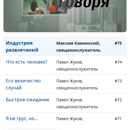
Риск — дело
Максим Каминский,
#78
благородное?
священнослужитель
Выхода нет
Максим Каминский,
#77
священнослужитель
Индустрия
Максим Каминский,
#75
развлечений
священнослужитель
Что есть человек?
Павел Жуков,
#74
священнослужитель
Его величество
Павел Жуков,
#73
случай
священнослужитель
Быстрое ожидание
Павел Жуков,
#72
священнослужитель
Я не трус, но...
Павел Жуков,
#71
священнослужитель