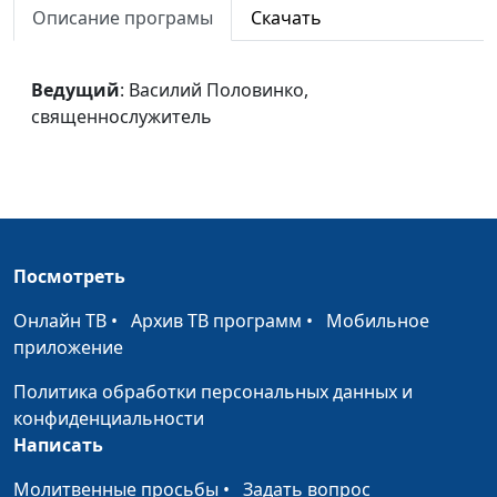
Описание програмы
Скачать
Свидание
Василий Половинко,
#37
священнослужитель
Ведущий
: Василий Половинко,
Флирт
Василий Половинко,
#36
священнослужитель
священнослужитель
Мы уникальны
Виталий Киссер,
#35
священнослужитель
Невозможное
Виталий Киссер,
#34
возможно
священнослужитель
Посмотреть
В чем смысл
Виталий Киссер,
#33
Онлайн ТВ
•
Архив ТВ программ
•
Мобильное
жизни?
священнослужитель
приложение
Есть ли в жизни
Виталий Киссер,
#32
Политика обработки персональных данных и
смысл?
священнослужитель
конфиденциальности
Написать
Дай мне гору сию
Павел Жуков,
#17
Молитвенные просьбы
священнослужитель
•
Задать вопрос