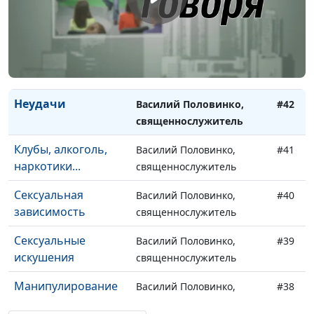
(вторая часть)
Добрачное
Василий Половинко,
#43
консультирование
священнослужитель
(первая часть)
Неудачи
Василий Половинко,
#42
священнослужитель
Клубы, алкоголь,
Василий Половинко,
#41
наркотики...
священнослужитель
Сексуальная
Василий Половинко,
#40
зависимость
священнослужитель
Сексуальные
Василий Половинко,
#39
искушения
священнослужитель
Манипулирование
Василий Половинко,
#38
священнослужитель