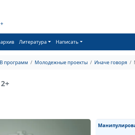
консультирова
(вторая часть)
Добрачное
2+
консультирова
(первая часть)
оархив
Литература
Написать
Неудачи
ТВ программ
Молодежные проекты
Иначе говоря
Клубы, алкогол
наркотики...
2+
Сексуальная
зависимость
Сексуальные
искушения
Манипулиров