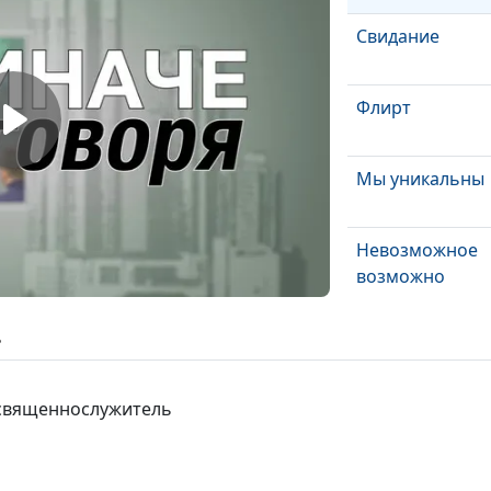
Свидание
Флирт
Мы уникальны
Невозможное
возможно
В чем смысл ж
ь
Есть ли в жизн
 священнослужитель
смысл?
Дай мне гору с