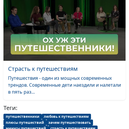
с пользой?
Шерстнев, Мария
Мараханова, Сережа
Катаев, Анна Гладкая,
Илья Брагов, Марианна
Лощева, Лена Солдатова,
Егор Суслов
Ставки на спорт с
Андрей Якимов, Илья
#200
точки зрения
Шерстнев, Вилина
морали
Парфенова, Сережа
Страсть к путешествиям
Катаев, Анна Гладкая,
Путешествия - один из мощных современных
Илья Брагов, Марианна
трендов. Современные дети наездили и налетали
Лощева, Даниил Егоров
в пять раз...
Мода на фитнес в
Андрей Якимов, Илья
#199
христианской среде
Шерстнев, Лена
Теги:
Солдатова, Сережа
путешественники
любовь к путешествиям
Катаев, Анна Гладкая,
плюсы путешествий
зачем путешествовать
Илья Брагов, Марианна
минусы путешествий
страсть к путешествиям