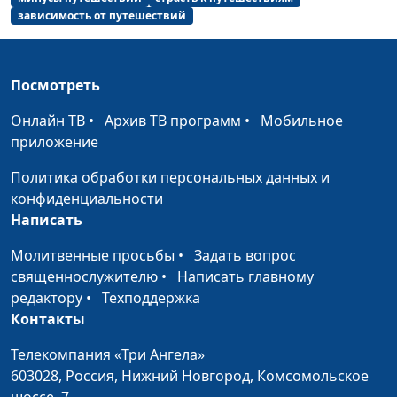
Лощева, Милена
зависимость от путешествий
Закаменных
Встреча с Богом
Андрей Якимов, Илья
#198
Посмотреть
Шерстнев, Лена
Солдатова, Сережа
Онлайн ТВ
•
Архив ТВ программ
•
Мобильное
Катаев, Анна Гладкая,
приложение
Илья Брагов, Марианна
Лощева, Милена
Политика обработки персональных данных и
Закаменных
конфиденциальности
Написать
Зависимости — нет!
Вадим Трусюк, Евгений
#197
Скрипников,
Молитвенные просьбы
•
Задать вопрос
священнослужитель,
священнослужителю
•
Написать главному
блогер, лидер молодежи
редактору
•
Техподдержка
Контакты
Как научиться
Вадим Трусюк, Евгений
#196
контролировать
Скрипников,
Телекомпания «Три Ангела»
свои эмоции
священнослужитель,
603028,
Россия, Нижний Новгород,
Комсомольское
блогер, лидер молодежи