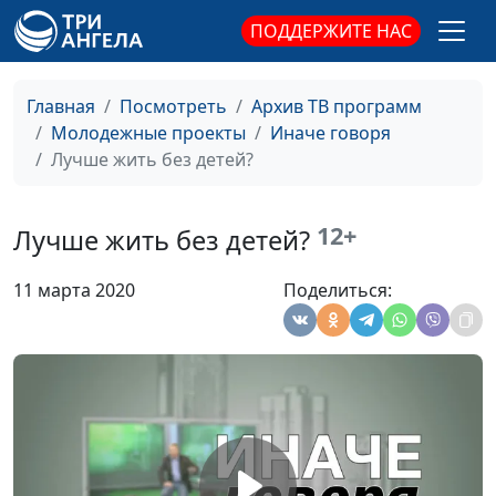
ПОДДЕРЖИТЕ НАС
Зачем мне Бог?
Вадим Трусюк, Геннадий
#189
Касап,
священнослужитель,
Главная
Посмотреть
Архив ТВ программ
специалист по работе с
Молодежные проекты
Иначе говоря
молодежью
Лучше жить без детей?
Жить интересно
Вадим Трусюк, Антон
#188
Бойков,
12+
Лучше жить без детей?
священнослужитель
Я (не) люблю себя
Вадим Трусюк, Антон
#187
11 марта 2020
Поделиться:
Бойков,
священнослужитель
Какой смысл жить?
Вадим Трусюк, Антон
#186
Бойков,
священнослужитель
Не хочу ничего
Вадим Трусюк, Александр
#185