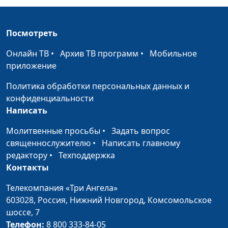
священнослужитель,
магистр богословия
Посмотреть
Музыка в жизни
Вадим Трусюк, Вадим
#173
человека
Кочкарев,
Онлайн ТВ
•
Архив ТВ программ
•
Мобильное
священнослужитель,
приложение
магистр богословия
Политика обработки персональных данных и
Территория риска
Вадим Трусюк, Павел
#172
конфиденциальности
Жуков,
Написать
священнослужитель
Молитвенные просьбы
•
Задать вопрос
Кто твой друг?
Вадим Трусюк, Павел
#171
священнослужителю
•
Написать главному
Жуков,
редактору
•
Техподдержка
священнослужитель
Контакты
Как научиться
Вадим Трусюк, Мария
#170
Телекомпания «Три Ангела»
любить себя?
Вачева, психолог и
603028,
Россия, Нижний Новгород,
Комсомольское
семейный консультант
шоссе, 7
Телефон:
8 800 333-84-05