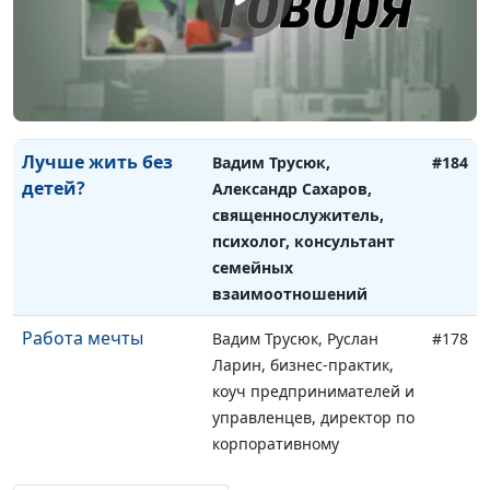
делать
Сахаров,
священнослужитель,
психолог, консультант
семейных
взаимоотношений
Лучше жить без
Вадим Трусюк,
#184
детей?
Александр Сахаров,
священнослужитель,
психолог, консультант
семейных
взаимоотношений
Работа мечты
Вадим Трусюк, Руслан
#178
Ларин, бизнес-практик,
коуч предпринимателей и
управленцев, директор по
корпоративному
управлению