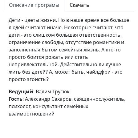
Описание програмы
Скачать
Навыки влияния на
Вадим Трусюк, Руслан
#177
людей
Ларин, бизнес-практик,
Дети - цветы жизни. Но в наше время все больше
коуч предпринимателей и
людей считают иначе. Некоторые считают, что
управленцев, директор по
дети - это слишком большая ответственность,
корпоративному
ограничение свободы, отсутствие романтики и
управлению
заполненная бытом семейная жизнь. А кто-то
Конфликт между
просто боится рожать или стать
Вадим Трусюк, Вадим
#176
поколениями
непривлекательной. Действительно ли лучше
Кочкарев,
жить без детей? А, может быть, чайлдфри - это
священнослужитель,
просто эгоисты?
магистр богословия
Ингредиенты
Ведущий
: Вадим Трусюк
Вадим Трусюк, Вадим
#175
счастья
Гость
: Александр Сахаров, священнослужитель,
Кочкарев,
психолог, консультант семейных
священнослужитель,
взаимоотношений
магистр богословия
Роль религии в
Вадим Трусюк, Вадим
#174
семье
Кочкарев,