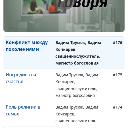
людей
Ларин, бизнес-практик,
коуч предпринимателей и
управленцев, директор по
корпоративному
управлению
Конфликт между
Вадим Трусюк, Вадим
#176
поколениями
Кочкарев,
священнослужитель,
магистр богословия
Ингредиенты
Вадим Трусюк, Вадим
#175
счастья
Кочкарев,
священнослужитель,
магистр богословия
Роль религии в
Вадим Трусюк, Вадим
#174
семье
Кочкарев,
священнослужитель,
магистр богословия