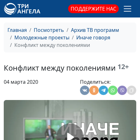
священнослужитель,
психолог, консультант
ПОДДЕРЖИТЕ НАС
семейных
взаимоотношений
Главная
Посмотреть
Архив ТВ программ
Лучше жить без
Вадим Трусюк, Александр
#184
Молодежные проекты
Иначе говоря
детей?
Сахаров,
Конфликт между поколениями
священнослужитель,
психолог, консультант
12+
семейных
Конфликт между поколениями
взаимоотношений
04 марта 2020
Поделиться:
Работа мечты
Вадим Трусюк, Руслан
#178
Ларин, бизнес-практик,
коуч предпринимателей и
управленцев, директор по
корпоративному
управлению
Навыки влияния на
Вадим Трусюк, Руслан
#177