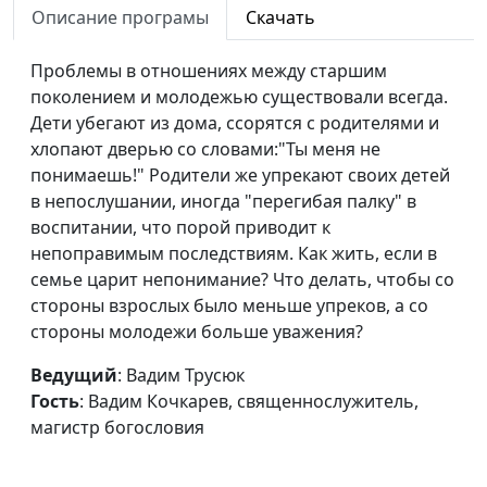
Описание програмы
Скачать
Музыка в жизни
Вадим Трусюк, Вадим
#173
человека
Проблемы в отношениях между старшим
Кочкарев,
поколением и молодежью существовали всегда.
священнослужитель,
Дети убегают из дома, ссорятся с родителями и
магистр богословия
хлопают дверью со словами:"Ты меня не
Территория риска
Вадим Трусюк, Павел
#172
понимаешь!" Родители же упрекают своих детей
Жуков,
в непослушании, иногда "перегибая палку" в
священнослужитель
воспитании, что порой приводит к
непоправимым последствиям. Как жить, если в
Кто твой друг?
Вадим Трусюк, Павел
#171
семье царит непонимание? Что делать, чтобы со
Жуков,
стороны взрослых было меньше упреков, а со
священнослужитель
стороны молодежи больше уважения?
Как научиться
Вадим Трусюк, Мария
#170
Ведущий
: Вадим Трусюк
любить себя?
Вачева, психолог и
Гость
: Вадим Кочкарев, священнослужитель,
семейный консультант
магистр богословия
Разговор с детьми
Вадим Трусюк, Мария
#169
о сексе
Вачева, психолог и