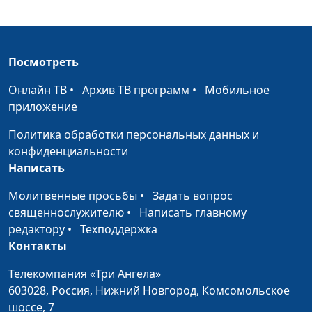
семейный консультант
Зачем жениться,
Вадим Трусюк, Мария
#168
если можно просто
Вачева, психолог и
Посмотреть
жить вместе?
семейный консультант
Онлайн ТВ
•
Архив ТВ программ
•
Мобильное
Отличие
Максим Веренчук,
#167
приложение
влюбленности от
священнослужитель ,
Политика обработки персональных данных и
любви
Юлианна Веренчук,
конфиденциальности
Вазген Меграбян, Илья
Написать
Брагов, Даниил Круглов,
Мария Сорокина, Никита
Молитвенные просьбы
•
Задать вопрос
Бритов, Аревик Варданян
священнослужителю
•
Написать главному
редактору
•
Техподдержка
Обидчивость или
Максим Веренчук,
#166
Контакты
гордость?
священнослужитель ,
Юлианна Веренчук,
Телекомпания «Три Ангела»
Никита Бритов, Аревик
603028,
Россия, Нижний Новгород,
Комсомольское
Варданян, Даниил
шоссе, 7