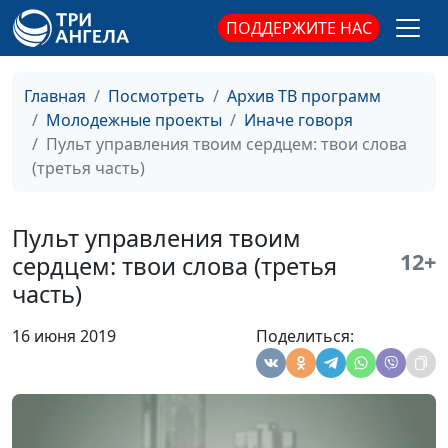
Шерстнёв
ПОДДЕРЖИТЕ НАС
Пульт управления
Сергей Комарницкий,
#153
твоим сердцем: как
священнослужитель, Яна
перестроить свою
Скурихина, Анастасия
Главная
Посмотреть
Архив ТВ программ
жизнь? (первая
Сорокина, Даниил
Молодежные проекты
Иначе говоря
часть)
Круглов, Анна Егорова,
Пульт управления твоим сердцем: твои слова
Сергей Катаев, Алёна
(третья часть)
Караульщикова, Илья
Шерстнёв
Пульт управления твоим
Пульт управления
Сергей Комарницкий,
#152
12+
сердцем: твои слова (третья
твоим сердцем:
священнослужитель,
часть)
действия (вторая
Альбина Звездина,
часть)
Анастасия Сорокина,
16 июня 2019
Поделиться:
Даниил Круглов, Анна
Егорова, Сергей Катаев,
Алёна Караульщикова,
Илья Шерстнёв