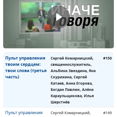
Пульт управления
Сергей Комарницкий,
#151
твоим сердцем:
священнослужитель,
действия (первая
Альбина Звездина, Яна
часть)
Скурихина, Михаил
Титовский, Анна Егорова,
Богдан Павлюк, Алёна
Караульщикова, Илья
Шерстнёв
Пульт управления
Сергей Комарницкий,
#150
твоим сердцем:
священнослужитель,
твои слова (третья
Альбина Звездина, Яна
часть)
Скурихина, Сергей
Катаев, Анна Егорова,
Богдан Павлюк, Алёна
Караульщикова, Илья
Шерстнёв
Пульт управления
Сергей Комарницкий,
#149