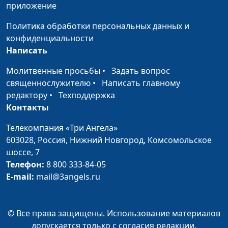
Анастасия Сорокина,
приложение
Илья Шерстнев, Яна
Политика обработки персональных данных и
Скурихина, Даниил
конфиденциальности
Круглов
Написать
Пульт управления
Сергей Комарницкий,
#146
твоим сердцем
Молитвенные просьбы
•
Задать вопрос
священнослужитель,
(третья часть)
священнослужителю
•
Написать главному
Альбина Звездина, Сергей
редактору
•
Техподдержка
Катаев, Анна Егорова,
Контакты
Анастасия Сорокина,
Илья Шерстнев, Арина
Телекомпания «Три Ангела»
Турутина, Даниил Круглов
603028,
Россия, Нижний Новгород,
Комсомольское
шоссе, 7
Пульт управления
Сергей Комарницкий,
#145
Телефон:
твоим сердцем
8 800 333-84-05
священнослужитель,
E-mail:
(вторая часть)
mail@3angels.ru
Альбина Звездина, Богдан
Павлюк, Анна Егорова,
Яна Скурихина, Илья
© Все права защищены. Использование материалов
Шерстнев, Арина
допускается только с согласия редакции.
Турутина, Андрей