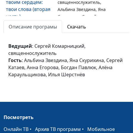
твоим сердцем:
священнослужитель,
твои слова (вторая
Альбина Звездина, Яна
часть)
Скурихина, Сергей
Катаев, Анна Егорова,
Описание програмы
Скачать
Богдан Павлюк, Алёна
Караульщикова, Илья
Шерстнёв
Ведущий
: Сергей Комарницкий,
священнослужитель
Пульт управления
Сергей Комарницкий,
#148
Гость
: Альбина Звездина, Яна Скурихина, Сергей
твоим сердцем:
священнослужитель,
Катаев, Анна Егорова, Богдан Павлюк, Алёна
твои слова (первая
Катаев Сергей, Богдан
Караульщикова, Илья Шерстнёв
часть)
Павлюк, Анна Егорова,
Яна Скурихина, Илья
Шерстнев,
Пульт управления
Сергей Комарницкий,
#147
твоим сердцем
священнослужитель,
Посмотреть
(четвертая часть)
Альбина Звездина, Сергей
Катаев, Анна Егорова,
Онлайн ТВ
•
Архив ТВ программ
•
Мобильное