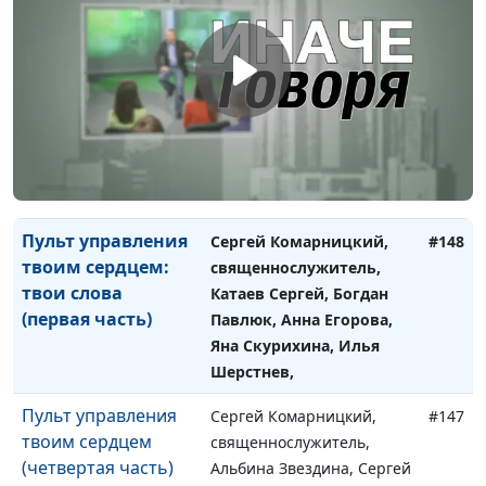
Пульт управления
Сергей Комарницкий,
#149
твоим сердцем:
священнослужитель,
твои слова (вторая
Альбина Звездина, Яна
часть)
Скурихина, Сергей
Катаев, Анна Егорова,
Богдан Павлюк, Алёна
Караульщикова, Илья
Шерстнёв
Пульт управления
Сергей Комарницкий,
#148
твоим сердцем:
священнослужитель,
твои слова
Катаев Сергей, Богдан
(первая часть)
Павлюк, Анна Егорова,
Яна Скурихина, Илья
Шерстнев,
Пульт управления
Сергей Комарницкий,
#147
твоим сердцем
священнослужитель,
(четвертая часть)
Альбина Звездина, Сергей