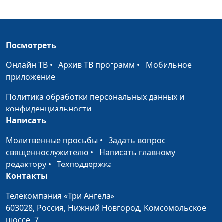
Шерстнев, Арина
Турутина, Андрей
Карганов
Пульт управления
Посмотреть
Сергей Комарницкий,
#144
твоим сердцем
священнослужитель,
Онлайн ТВ
•
Архив ТВ программ
•
Мобильное
(первая часть)
Катаев Сергей, Богдан
приложение
Павлюк, Анна Егорова,
Яна Скурихина, Илья
Политика обработки персональных данных и
Шерстнев, Арина
конфиденциальности
Турутина, Андрей
Написать
Карганов
Молитвенные просьбы
•
Задать вопрос
Как не потерять
Сергей Комарницкий,
#143
священнослужителю
•
Написать главному
себя в большом
священнослужитель,
редактору
•
Техподдержка
городе?
Катаев Сергей, Богдан
Контакты
Павлюк, Анна Егорова,
Телекомпания «Три Ангела»
Яна Скурихина, Илья
603028,
Россия, Нижний Новгород,
Комсомольское
Шерстнев, Арина
шоссе, 7
Турутина, Андрей