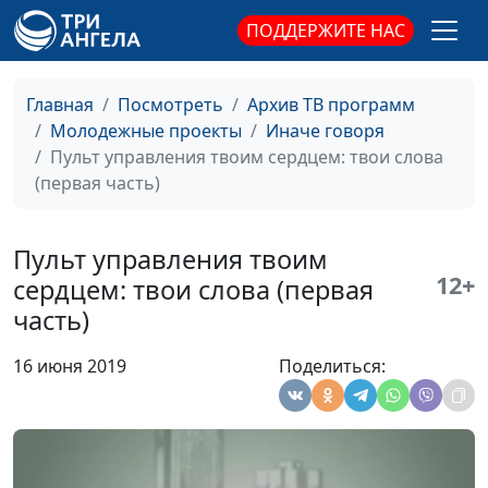
Илья Шерстнёв
ПОДДЕРЖИТЕ НАС
Пульт управления
Сергей Комарницкий,
#151
твоим сердцем:
священнослужитель,
действия (первая
Альбина Звездина, Яна
Главная
Посмотреть
Архив ТВ программ
часть)
Скурихина, Михаил
Молодежные проекты
Иначе говоря
Титовский, Анна Егорова,
Пульт управления твоим сердцем: твои слова
Богдан Павлюк, Алёна
(первая часть)
Караульщикова, Илья
Шерстнёв
Пульт управления твоим
Пульт управления
Сергей Комарницкий,
#150
12+
сердцем: твои слова (первая
твоим сердцем:
священнослужитель,
часть)
твои слова (третья
Альбина Звездина, Яна
часть)
Скурихина, Сергей
16 июня 2019
Поделиться:
Катаев, Анна Егорова,
Богдан Павлюк, Алёна
Караульщикова, Илья
Шерстнёв