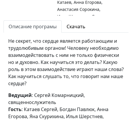
Катаев, Анна Егорова,
Анастасия Сорокина,
Илья Шерстнев, Яна
Скурихина, Даниил
Описание програмы
Скачать
Круглов
Не секрет, что сердце является работающим и
Пульт управления
Сергей Комарницкий,
#146
трудолюбивым органом! Человеку необходимо
твоим сердцем
священнослужитель,
взаимодействовать с ним не только физически
(третья часть)
Альбина Звездина, Сергей
но и духовно. Как научиться это делать? Какую
Катаев, Анна Егорова,
роль в этом взаимодействие играют наши слова?
Анастасия Сорокина,
Как научиться слушать то, что говорит нам наше
Илья Шерстнев, Арина
сердце?
Турутина, Даниил Круглов
Ведущий
: Сергей Комарницкий,
Пульт управления
Сергей Комарницкий,
#145
священнослужитель
твоим сердцем
священнослужитель,
Гость
: Катаев Сергей, Богдан Павлюк, Анна
(вторая часть)
Альбина Звездина, Богдан
Егорова, Яна Скурихина, Илья Шерстнев,
Павлюк, Анна Егорова,
Яна Скурихина, Илья