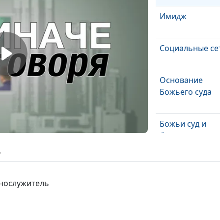
Имидж
Социальные се
Основание
Божьего суда
Божьи суд и
благость
ь
Еще одно бегс
ннослужитель
Разрушение