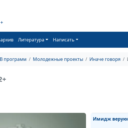
Невозможное
возможно
В чем смысл
2+
жизни?
Есть ли в жизн
оархив
Литература
Написать
смысл?
Дай мне гору с
ТВ программ
Молодежные проекты
Иначе говоря
Точка невозвра
2+
Имидж.
Джентельменс
набор
Имидж веру