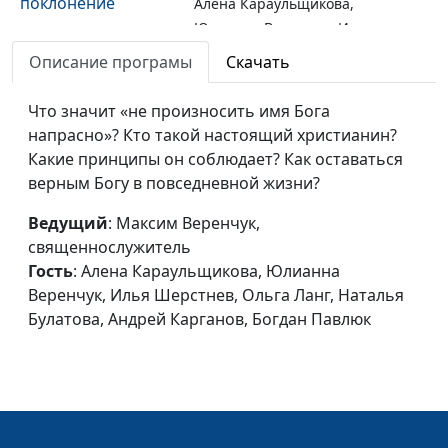
поклонение
Алена Караульщикова,
Юлианна Веренчук, Илья
Шерстнев, Ольга Ланг,
Описание програмы
Скачать
Наталья Булатова,
Татьяна Булатова, Богдан
Что значит «не произносить имя Бога
Павлюк
напрасно»? Кто такой настоящий христианин?
Какие принципы он соблюдает? Как оставаться
Нужно ли
Максим Веренчук,
#123
верным Богу в повседневной жизни?
соблюдать первую
священнослужитель,
заповедь?
Алена Караульщикова,
Ведущий
: Максим Веренчук,
Юлианна Веренчук, Илья
священнослужитель
Шерстнев, Ольга Ланг,
Гость
: Алена Караульщикова, Юлианна
Наталья Булатова,
Веренчук, Илья Шерстнев, Ольга Ланг, Наталья
Татьяна Булатова, Богдан
Булатова, Андрей Карганов, Богдан Павлюк
Павлюк
Принципы жизни
Максим Веренчук,
#122
человека (вторая
священнослужитель,
часть)
Алена Караульщикова,
Юлианна Веренчук, Илья