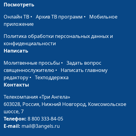
Посмотреть
Шерстнев, Ольга Ланг,
Наталья Булатова,
Онлайн ТВ
•
Архив ТВ программ
•
Мобильное
Татьяна Булатова, Богдан
приложение
Павлюк
Политика обработки персональных данных и
Принципы жизни
Максим Веренчук,
#121
конфиденциальности
человека (первая
священнослужитель,
Написать
часть)
Алена Караульщикова,
Молитвенные просьбы
•
Задать вопрос
Юлианна Веренчук, Илья
священнослужителю
•
Написать главному
Шерстнев, Ольга Ланг,
редактору
•
Техподдержка
Наталья Булатова,
Контакты
Татьяна Булатова, Богдан
Павлюк
Телекомпания «Три Ангела»
603028,
Готов ли я к браку?
Россия, Нижний Новгород,
Комсомольское
Вячеслав Котов,
#120
шоссе, 7
священнослужитель,
Телефон:
8 800 333-84-05
Андрей Карганов,
E-mail:
mail@3angels.ru
Виктория Булатова,
Даниил Егоров, Анастасия