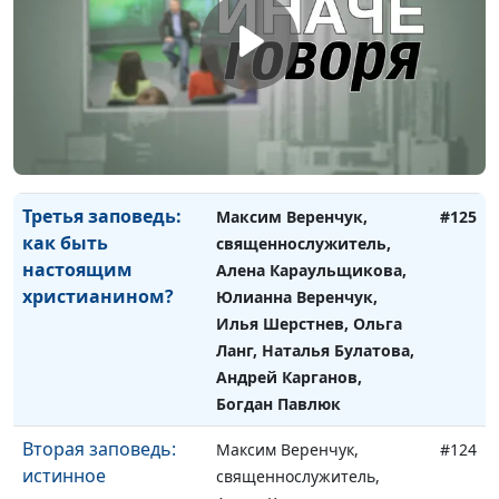
Четвертая
Максим Веренчук,
#126
заповедь: забытый
священнослужитель,
день
Алена Караульщикова,
Юлианна Веренчук, Илья
Шерстнев, Ольга Ланг,
Наталья Булатова, Андрей
Карганов, Богдан Павлюк
Третья заповедь:
Максим Веренчук,
#125
как быть
священнослужитель,
настоящим
Алена Караульщикова,
христианином?
Юлианна Веренчук,
Илья Шерстнев, Ольга
Ланг, Наталья Булатова,
Андрей Карганов,
Богдан Павлюк
Вторая заповедь:
Максим Веренчук,
#124
истинное
священнослужитель,