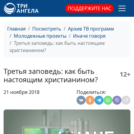
ПОДДЕРЖИТЕ НАС
Шестая заповедь:
Максим Веренчук,
#128
не навреди
священнослужитель,
Татьяна Булатова,
Главная
Посмотреть
Архив ТВ программ
Наталья Булатова,
Молодежные проекты
Иначе говоря
Юлианна Веренчук, Ольга
Третья заповедь: как быть настоящим
Ланг, Богдан Павлюк,
христианином?
Елена Солдатова, Илья
Шерстнев
Третья заповедь: как быть
12+
Пятая заповедь:
Максим Веренчук,
#127
настоящим христианином?
уважай родителей
священнослужитель,
Татьяна Булатова,
21 ноября 2018
Поделиться:
Наталья Булатова,
Юлианна Веренчук, Ольга
Ланг, Богдан Павлюк,
Елена Солдатова, Илья
Шерстнев