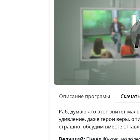
Описание програмы
Скачат
Раб, думаю что этот эпитет мал
удивление, даже герои веры, оп
страшно, обсудим вместе с Павл
Ведущий
: Павел Жуков, молод