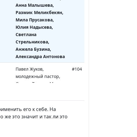
Анна Малышева,
Размик Меликбекян,
Мила Прусакова,
Юлия Надысева,
Светлана
Стрельникова,
Анжела Бузина,
Александра Антонова
Павел Жуков,
#104
молодежный пастор,
Оксана Трусюк, Максим
Булаев, Анна
Малышева, Размик
Меликбекян, Мила
именить его к себе. На
Прусакова, Юлия
 же это значит и так ли это
Надысева, Светлана
Стрельникова, Анжела
Бузина, Александра