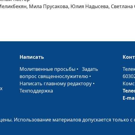
Меликбекян, Мила Прусакова, Юлия Надысева, Светлана 
В погоне за
знанием
Написать
Кон
•
Молитвенные просьбы
•
Задать
Теле
вопрос священнослужителю
•
6030
Написать главному редактору
•
Комс
Как было во дн
х
Техподдержка
Теле
Ноя
E-ma
ены. Использование материалов допускается только с 