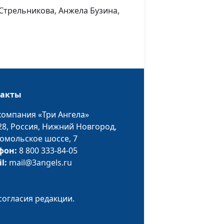
Антонова
Стрельникова, Анжела Бузина,
Павел Жуков,
#103
молодежный пастор,
Оксана Трусюк, Анна
Малышева, Максим
Булаев, Размик
Меликбекян, Мила
такты
Прусакова, Юлия
Надысева, Светлана
компания «Три Ангела»
Стрельникова
28,
Россия, Нижний Новгород,
омольское шоссе, 7
и
Павел Жуков,
#102
фон:
8 800 333-84-05
молодежный пастор,
il:
mail@3angels.ru
Оксана Трусюк, Анна
Малышева, Максим
Булаев, Размик
согласия редакции.
Меликбекян, Мила
Прусакова, Юлия