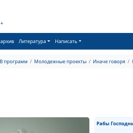
Манипуляция
2+
оархив
Литература
Написать
ТВ программ
Молодежные проекты
Иначе говоря
Радостная вест
конца истории
Рабы Господн