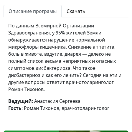
выясняем причину
Тихонов, врач-
Описание програмы
Скачать
отоларинголог
Как лечить горло?
Анастасия Сергеева, Роман
#75
По данным Всемирной Организации
Тихонов, врач-
Здравоохранения, у 95% жителей Земли
отоларинголог
обнаруживается нарушение нормальной
микрофлоры кишечника. Снижение аппетита,
Как сохранить
Анастасия Сергеева, Роман
#74
боль в животе, вздутие, диарея — далеко не
здоровье носа?
Тихонов, врач-
полный список весьма неприятных и опасных
отоларинголог
симптомов дисбактериоза. Что такое
дисбактериоз и как его лечить? Сегодня на эти и
Насморк: лечить
Анастасия Сергеева, Роман
#73
другие вопросы ответит врач-отоларинголог
самому или идти к
Тихонов, врач-
Роман Тихонов.
врачу?
отоларинголог
Ведущий
: Анастасия Сергеева
Как лечить
Анастасия Сергеева, Роман
#72
Гость
: Роман Тихонов, врач-отоларинголог
заложенность
Тихонов, врач-
носа?
отоларинголог
Если болит ухо,
Анастасия Сергеева, Роман
#71