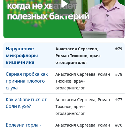
Коронавирус у
Анастасия Сергеева, Нина
#81
детей
Пакулева, врач-педиатр
Ротавирус у детей
Анастасия Сергеева, Нина
#80
Пакулева, врач-педиатр
Нарушение
Анастасия Сергеева,
#79
микрофлоры
Роман Тихонов, врач-
кишечника
отоларинголог
Серная пробка как
Анастасия Сергеева, Роман
#78
причина плохого
Тихонов, врач-
слуха
отоларинголог
Как избавиться от
Анастасия Сергеева, Роман
#77
боли в ухе?
Тихонов, врач-
отоларинголог
Болезни горла -
Анастасия Сергеева, Роман
#76