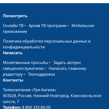
зубной боли?
Валентиновна и Павел
Викторович Малинины
Посмотреть
Кариес:
Анастасия Сергеева, Елена
#61
профилактика и
Валентиновна и Павел
Онлайн ТВ
•
Архив ТВ программ
•
Мобильное
лечение
Викторович Малинины
приложение
Правильный уход
Анастасия Сергеева, Елена
#60
Политика обработки персональных данных и
за зубами (вторая
Валентиновна и Павел
конфиденциальности
часть)
Викторович Малинины
Написать
Правильный уход
Анастасия Сергеева, Елена
#59
Молитвенные просьбы
•
Задать вопрос
за зубами (первая
Валентиновна и Павел
священнослужителю
•
Написать главному
часть)
Викторович Малинины
редактору
•
Техподдержка
Контакты
Как устроены наши
Анастасия Сергеева, Елена
#58
зубы
Валентиновна и Павел
Телекомпания «Три Ангела»
Викторович Малинины
603028,
Россия, Нижний Новгород,
Комсомольское
шоссе, 7
Безопасность
Анастасия Сергеева,
#57
Телефон:
8 800 333-84-05