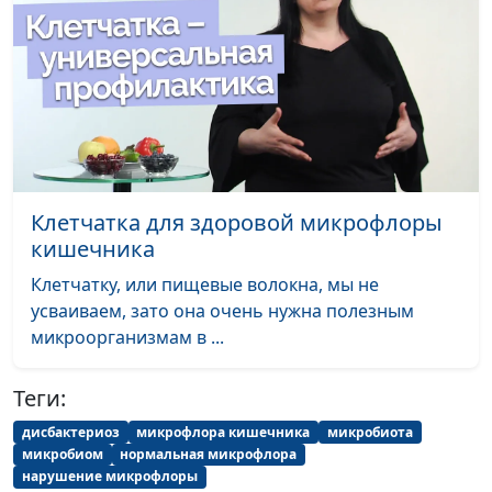
Зубные проблемы
Анастасия Сергеева, Елена
#66
Валентиновна и Павел
Викторович Малинины
Виды
Анастасия Сергеева, Елена
#65
протезирования
Валентиновна и Павел
Викторович Малинины
Клетчатка для здоровой микрофлоры
Виниры и
Анастасия Сергеева, Елена
#64
кишечника
люминиры: как
Валентиновна и Павел
выбрать
Викторович Малинины
Клетчатку, или пищевые волокна, мы не
микропротезы для
усваиваем, зато она очень нужна полезным
зубов?
микроорганизмам в ...
Всё об
Анастасия Сергеева, Елена
#63
Теги:
отбеливании зубов
Валентиновна и Павел
Викторович Малинины
дисбактериоз
микрофлора кишечника
микробиота
микробиом
нормальная микрофлора
Что делать при
нарушение микрофлоры
Анастасия Сергеева, Елена
#62