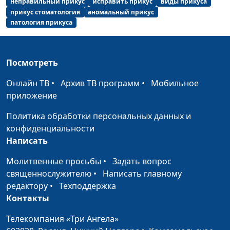
неправильный прикус
исправить прикус
виды прикуса
Отдых с ребенком
Анастасия Сергеева,
#56
прикус стоматология
аномальный прикус
Наталья Анатольевна
патология прикуса
Драч, врач-педиатр
Повышенная
Анастасия Сергеева,
#55
Посмотреть
температура у
Наталья Анатольевна
ребенка
Драч, врач-педиатр
Онлайн ТВ
•
Архив ТВ программ
•
Мобильное
приложение
Аллергия у детей:
Анастасия Сергеева,
#54
виды, последствия,
Наталья Анатольевна
Политика обработки персональных данных и
помощь
Драч, врач-педиатр
конфиденциальности
Написать
Детские
Анастасия Сергеева,
#53
инфекционные
Наталья Анатольевна
Молитвенные просьбы
•
Задать вопрос
болезни
Драч, врач-педиатр
священнослужителю
•
Написать главному
редактору
•
Техподдержка
Как укрепить
Анастасия Сергеева,
#52
Контакты
иммунитет ребенка
Наталья Анатольевна
Драч, врач-педиатр
Телекомпания «Три Ангела»