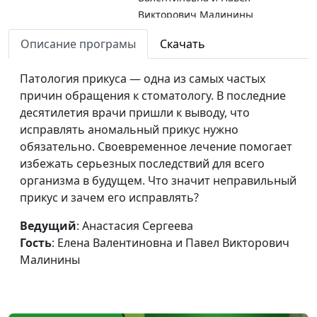
Викторович Малинины
Виды
Описание програмы
Скачать
Анастасия Сергеева, Елена
#65
протезирования
Валентиновна и Павел
Патология прикуса — одна из самых частых
Викторович Малинины
причин обращения к стоматологу. В последние
Виниры и
Анастасия Сергеева, Елена
#64
десятилетия врачи пришли к выводу, что
люминиры: как
Валентиновна и Павел
исправлять аномальный прикус нужно
выбрать
Викторович Малинины
обязательно. Своевременное лечение помогает
микропротезы для
избежать серьезных последствий для всего
зубов?
организма в будущем. Что значит неправильный
прикус и зачем его исправлять?
Всё об отбеливании
Анастасия Сергеева, Елена
#63
зубов
Валентиновна и Павел
Ведущий
: Анастасия Сергеева
Викторович Малинины
Гость
: Елена Валентиновна и Павел Викторович
Малинины
Что делать при
Анастасия Сергеева, Елена
#62
зубной боли?
Валентиновна и Павел
Викторович Малинины