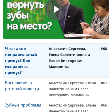
детей: почему
Валентиновна и Павел
молодеют болезни
Викторович Малинины
зубов
Детское здоровье:
Анастасия Сергеева, Елена
#69
внимание на
Валентиновна и Павел
молочные зубы
Викторович Малинины
Что такое
Анастасия Сергеева,
#68
неправильный
Елена Валентиновна и
прикус? Как
Павел Викторович
исправить
Малинины
прикус?
Воспаления в
Анастасия Сергеева, Елена
#67
ротовой полости
Валентиновна и Павел
Викторович Малинины
Зубные проблемы
Анастасия Сергеева, Елена
#66
Валентиновна и Павел