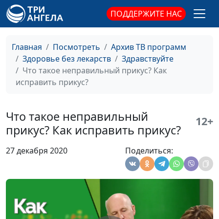
Тихонов, врач-
ПОДДЕРЖИТЕ НАС
отоларинголог
Как сохранить
Анастасия Сергеева, Роман
#74
Главная
Посмотреть
Архив ТВ программ
здоровье носа?
Тихонов, врач-
Здоровье без лекарств
Здравствуйте
отоларинголог
Что такое неправильный прикус? Как
исправить прикус?
Насморк: лечить
Анастасия Сергеева, Роман
#73
самому или идти к
Тихонов, врач-
врачу?
отоларинголог
Что такое неправильный
12+
прикус? Как исправить прикус?
Как лечить
Анастасия Сергеева, Роман
#72
заложенность
Тихонов, врач-
27 декабря 2020
Поделиться:
носа?
отоларинголог
Если болит ухо,
Анастасия Сергеева, Роман
#71
горло, нос
Тихонов, врач-
отоларинголог
Больные зубы у
Анастасия Сергеева, Елена
#70