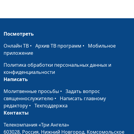
фармацевтических наук
Мифы о
Анастасия Сергеева,
#33
лекарствах
Вячеслав Юрьевич
Кожухарь, кандидат
Посмотреть
фармацевтических наук
Онлайн ТВ
•
Архив ТВ программ
•
Мобильное
Кардиология и
Анастасия Сергеева,
#32
приложение
беременность
Марина Павлова, врач-
кардиолог
Политика обработки персональных данных и
конфиденциальности
Инсульт
Анастасия Сергеева,
#31
Написать
Марина Павлова, врач-
кардиолог
Молитвенные просьбы
•
Задать вопрос
священнослужителю
•
Написать главному
Ишемическая
Анастасия Сергеева,
#30
редактору
•
Техподдержка
болезнь сердца
Марина Павлова, врач-
Контакты
кардиолог
Телекомпания «Три Ангела»
Тромб
Анастасия Сергеева,
#29
603028,
Россия, Нижний Новгород,
Комсомольское
Марина Павлова, врач-