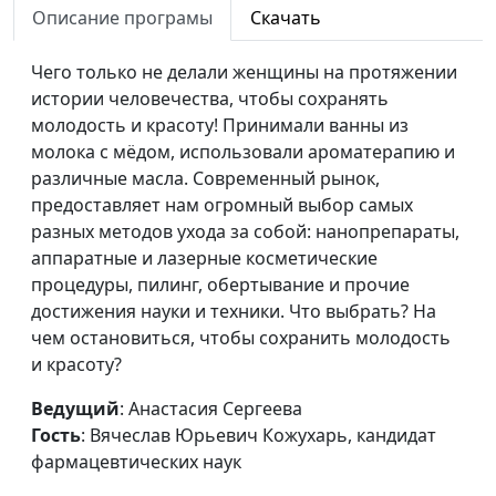
Описание програмы
Скачать
Лекарственные
Анастасия Сергеева,
#37
препараты для
Чего только не делали женщины на протяжении
Вячеслав Юрьевич
детей
истории человечества, чтобы сохранять
Кожухарь, кандидат
молодость и красоту! Принимали ванны из
фармацевтических наук
молока с мёдом, использовали ароматерапию и
Совместимость
Анастасия Сергеева,
#36
различные масла. Современный рынок,
лекарств
Вячеслав Юрьевич
предоставляет нам огромный выбор самых
Кожухарь, кандидат
разных методов ухода за собой: нанопрепараты,
фармацевтических наук
аппаратные и лазерные косметические
процедуры, пилинг, обертывание и прочие
Биологически-
Анастасия Сергеева,
#35
достижения науки и техники. Что выбрать? На
активные добавки
Вячеслав Юрьевич
чем остановиться, чтобы сохранить молодость
Кожухарь, кандидат
и красоту?
фармацевтических наук
Ведущий
: Анастасия Сергеева
Аналоги лекарств
Анастасия Сергеева,
#34
Гость
: Вячеслав Юрьевич Кожухарь, кандидат
Вячеслав Юрьевич
фармацевтических наук
Кожухарь, кандидат