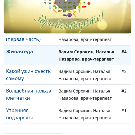
Назарова, врач-терапевт
Когда нужна диета
Вадим Сорокин, Наталья
#6
(вторая часть)
Назарова, врач-терапевт
Когда нужна диета
Вадим Сорокин, Наталья
#5
(первая часть)
Назарова, врач-терапевт
Живая еда
Вадим Сорокин, Наталья
#4
Назарова, врач-терапевт
Какой ужин съесть
Вадим Сорокин, Наталья
#3
самому
Назарова, врач-терапевт
Волшебная польза
Вадим Сорокин, Наталья
#2
клетчатки
Назарова, врач-терапевт
Утренняя
Вадим Сорокин, Наталья
#1
подзарядка
Назарова, врач-терапевт