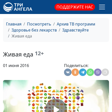
физической культуре и
ПОДДЕРЖИТЕ НАС
спорту
Выносливость
Вадим Сорокин, Владимир
#11
Берча, специалист по
Главная
Посмотреть
Архив ТВ программ
физической культуре и
Здоровье без лекарств
Здравствуйте
спорту
Живая еда
Мотивация
Вадим Сорокин, Владимир
#10
Берча, специалист по
12+
Живая еда
физической культуре и
спорту
01 июня 2016
Поделиться:
Где найти кусочек
Вадим Сорокин, Наталья
#9
кальция
Назарова, врач-терапевт
Чай и кофе: вред
Вадим Сорокин, Наталья
#8
или польза?
Назарова, врач-терапевт
Такая обманчивая
Вадим Сорокин, Наталья
#7
сладкая жизнь