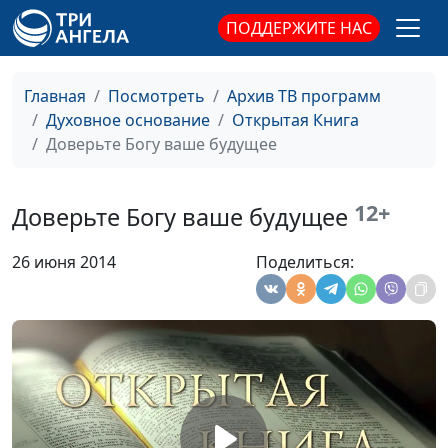
священнослужитель
ПОДДЕРЖИТЕ НАС
Четыре больших обмана
Виталий Синикоп,
#9
Анвар Гиндуллин,
Главная
Посмотреть
Архив ТВ программ
священнослужитель
Духовное основание
Открытая Книга
Доверьте Богу ваше будущее
Ищите лица Моего
Виталий Синикоп,
#9
Анвар Гиндуллин,
священнослужитель
12+
Доверьте Богу ваше будущее
О чем наши мечты?
Виталий Синикоп,
#9
26 июня 2014
Поделиться:
Анвар Гиндуллин,
священнослужитель
Люди высокого Духа
Виталий Синикоп,
#9
Анвар Гиндуллин,
священнослужитель
Иисус Христос -
Виталий Синикоп,
#9
Воскресение и Жизнь
Анвар Гиндуллин,