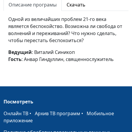
Описание програмы
Скачать
священнослужитель
Был ли апостол Петр
Юлия Синицына,
#9
Одной из величайших проблем 21-го века
сатаной?
Алексей Гусев,
является беспокойство. Возможна ли свобода от
священнослужитель
волнений и переживаний? Что нужно сделать,
чтобы перестать беспокоиться?
Что значит причащаться
Юлия Синицына,
#9
недостойно?
Алексей Гусев,
Ведущий
: Виталий Синикоп
священнослужитель
Гость
: Анвар Гиндуллин, священнослужитель
Чаша для Причастия
Юлия Синицына,
#9
Алексей Гусев,
священнослужитель
Хлеб для Причастия
Юлия Синицына,
#9
Посмотреть
Алексей Гусев,
священнослужитель
Онлайн ТВ
•
Архив ТВ программ
•
Мобильное
приложение
Брожение - символ греха
Юлия Синицына,
#9
Алексей Гусев,