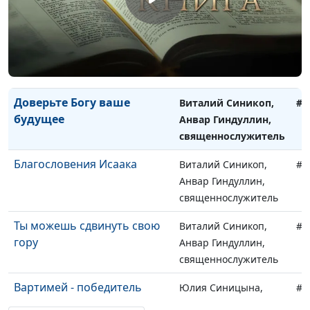
священнослужитель
Исполнение вашего
Виталий Синикоп,
#9
предназначения
Анвар Гиндуллин,
священнослужитель
Доверьте Богу ваше
Виталий Синикоп,
#9
будущее
Анвар Гиндуллин,
священнослужитель
Благословения Исаака
Виталий Синикоп,
#9
Анвар Гиндуллин,
священнослужитель
Ты можешь сдвинуть свою
Виталий Синикоп,
#9
гору
Анвар Гиндуллин,
священнослужитель
Вартимей - победитель
Юлия Синицына,
#9
толпы
Алексей Гусев,