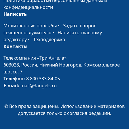
Политика обработки персональных данных и
священнослужитель
конфиденциальности
Написать
Подготовка к Причастию
Юлия Синицына,
#9
Алексей Гусев,
Молитвенные просьбы
•
Задать вопрос
священнослужитель
священнослужителю
•
Написать главному
редактору
•
Техподдержка
Благословения омовения
Юлия Синицына,
#9
Контакты
ног во время Вечери
Алексей Гусев,
Господней
священнослужитель
Телекомпания «Три Ангела»
603028,
Россия, Нижний Новгород,
Комсомольское
Кому не следует
Юлия Синицына,
#9
шоссе, 7
участвовать в Святом
Алексей Гусев,
Телефон:
8 800 333-84-05
Причастии?
священнослужитель
E-mail:
mail@3angels.ru
Для кого предназначено
Юлия Синицына,
#9
Причастие?
Алексей Гусев,
© Все права защищены. Использование материалов
священнослужитель
допускается только с согласия редакции.
Зачем нужно Причастие?
Юлия Синицына,
#9
Алексей Гусев,