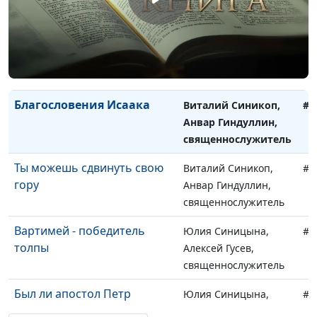
священнослужитель
Доверьте Богу ваше
Виталий Синикоп,
#9
будущее
Анвар Гиндуллин,
священнослужитель
Благословения Исаака
Виталий Синикоп,
#9
Анвар Гиндуллин,
священнослужитель
Ты можешь сдвинуть свою
Виталий Синикоп,
#9
гору
Анвар Гиндуллин,
священнослужитель
Вартимей - победитель
Юлия Синицына,
#9
толпы
Алексей Гусев,
священнослужитель
Был ли апостол Петр
Юлия Синицына,
#9
сатаной?
Алексей Гусев,