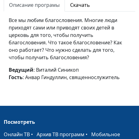
Описание програмы
Скачать
священнослужитель
Что значит причащаться
Юлия Синицына,
#9
Все мы любим благословения. Многие люди
недостойно?
Алексей Гусев,
приходят сами или приводят своих детей в
священнослужитель
церковь для того, чтобы получить
благословения. Что такое благословение? Как
Чаша для Причастия
Юлия Синицына,
#9
оно работает? Что нужно сделать для того,
Алексей Гусев,
чтобы получить благословения?
священнослужитель
Ведущий
: Виталий Синикоп
Хлеб для Причастия
Юлия Синицына,
#9
Гость
: Анвар Гиндуллин, священнослужитель
Алексей Гусев,
священнослужитель
Брожение - символ греха
Юлия Синицына,
#9
Алексей Гусев,
священнослужитель
Посмотреть
Подготовка к Причастию
Юлия Синицына,
#9
Онлайн ТВ
•
Архив ТВ программ
•
Мобильное
Алексей Гусев,