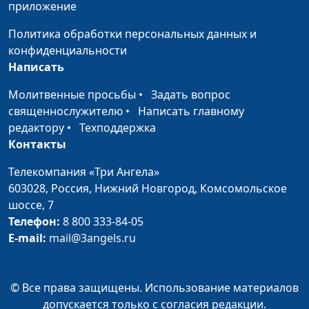
приложение
священнослужитель
Политика обработки персональных данных и
Благословения омовения
Юлия Синицына,
#9
конфиденциальности
ног во время Вечери
Алексей Гусев,
Написать
Господней
священнослужитель
Молитвенные просьбы
•
Задать вопрос
Кому не следует
Юлия Синицына,
#9
священнослужителю
•
Написать главному
участвовать в Святом
Алексей Гусев,
редактору
•
Техподдержка
Причастии?
священнослужитель
Контакты
Для кого предназначено
Юлия Синицына,
#9
Телекомпания «Три Ангела»
Причастие?
Алексей Гусев,
603028,
Россия, Нижний Новгород,
Комсомольское
священнослужитель
шоссе, 7
Зачем нужно Причастие?
Телефон:
8 800 333-84-05
Юлия Синицына,
#9
E-mail:
mail@3angels.ru
Алексей Гусев,
священнослужитель
Новозаветная Пасха
Юлия Синицына,
#9
© Все права защищены. Использование материалов
Алексей Гусев,
допускается только с согласия редакции.