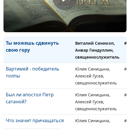
священнослужитель
Благословения Исаака
Виталий Синикоп,
#9
Анвар Гиндуллин,
священнослужитель
Ты можешь сдвинуть
Виталий Синикоп,
#9
свою гору
Анвар Гиндуллин,
священнослужитель
Вартимей - победитель
Юлия Синицына,
#9
толпы
Алексей Гусев,
священнослужитель
Был ли апостол Петр
Юлия Синицына,
#9
сатаной?
Алексей Гусев,
священнослужитель
Что значит причащаться
Юлия Синицына,
#9
недостойно?
Алексей Гусев,