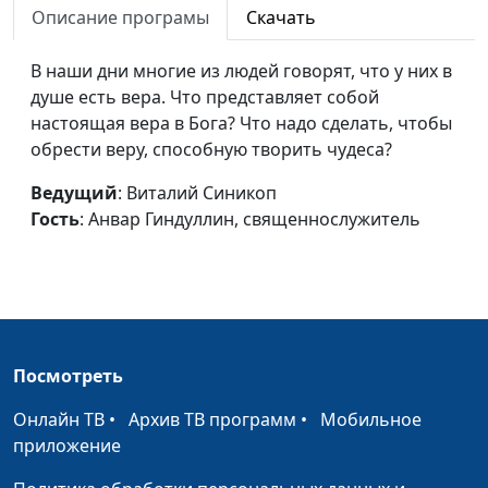
Описание програмы
Скачать
священнослужитель
Чаша для Причастия
Юлия Синицына,
#9
В наши дни многие из людей говорят, что у них в
Алексей Гусев,
душе есть вера. Что представляет собой
священнослужитель
настоящая вера в Бога? Что надо сделать, чтобы
обрести веру, способную творить чудеса?
Хлеб для Причастия
Юлия Синицына,
#9
Алексей Гусев,
Ведущий
: Виталий Синикоп
священнослужитель
Гость
: Анвар Гиндуллин, священнослужитель
Брожение - символ греха
Юлия Синицына,
#9
Алексей Гусев,
священнослужитель
Подготовка к Причастию
Юлия Синицына,
#9
Посмотреть
Алексей Гусев,
священнослужитель
Онлайн ТВ
•
Архив ТВ программ
•
Мобильное
приложение
Благословения омовения
Юлия Синицына,
#9
ног во время Вечери
Алексей Гусев,