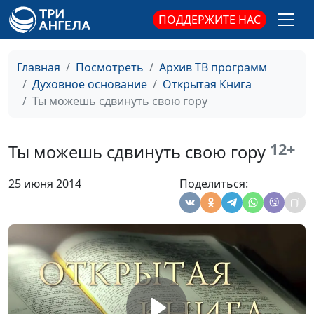
священнослужитель
ПОДДЕРЖИТЕ НАС
О чем наши мечты?
Виталий Синикоп,
#9
Анвар Гиндуллин,
Главная
Посмотреть
Архив ТВ программ
священнослужитель
Духовное основание
Открытая Книга
Ты можешь сдвинуть свою гору
Люди высокого Духа
Виталий Синикоп,
#9
Анвар Гиндуллин,
священнослужитель
12+
Ты можешь сдвинуть свою гору
Иисус Христос -
Виталий Синикоп,
#9
25 июня 2014
Поделиться:
Воскресение и Жизнь
Анвар Гиндуллин,
священнослужитель
Исполнение вашего
Виталий Синикоп,
#9
предназначения
Анвар Гиндуллин,
священнослужитель
Доверьте Богу ваше
Виталий Синикоп,
#9
будущее
Анвар Гиндуллин,