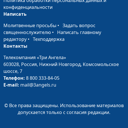
Политика обработки персональных данных и
Господней
священнослужитель
конфиденциальности
Написать
Кому не следует
Юлия Синицына,
#9
участвовать в Святом
Алексей Гусев,
Молитвенные просьбы
•
Задать вопрос
Причастии?
священнослужитель
священнослужителю
•
Написать главному
редактору
•
Техподдержка
Для кого предназначено
Юлия Синицына,
#9
Контакты
Причастие?
Алексей Гусев,
священнослужитель
Телекомпания «Три Ангела»
603028,
Россия, Нижний Новгород,
Комсомольское
Зачем нужно Причастие?
Юлия Синицына,
#9
шоссе, 7
Алексей Гусев,
Телефон:
8 800 333-84-05
священнослужитель
E-mail:
mail@3angels.ru
Новозаветная Пасха
Юлия Синицына,
#9
Алексей Гусев,
© Все права защищены. Использование материалов
священнослужитель
допускается только с согласия редакции.
Воздавайте добром за зло
Юлия Синицына,
#9
Алексей Гусев,