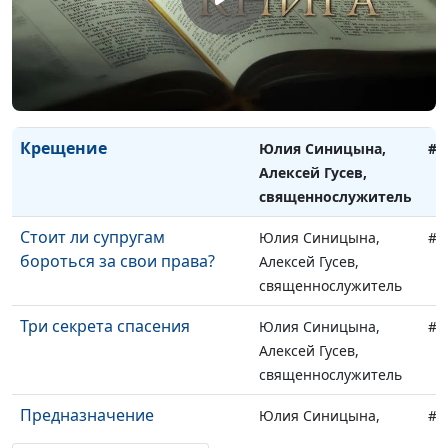
священнослужитель
Вера, дающая прощение
Юлия Синицына,
#9
Алексей Гусев,
священнослужитель
Крещение
Юлия Синицына,
#9
Алексей Гусев,
священнослужитель
Стоит ли супругам
Юлия Синицына,
#9
бороться за свои права?
Алексей Гусев,
священнослужитель
Три секрета спасения
Юлия Синицына,
#9
Алексей Гусев,
священнослужитель
Предназначение
Юлия Синицына,
#9
христианина
Алексей Гусев,