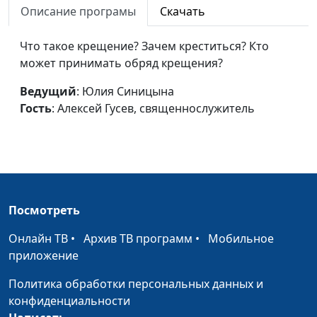
Описание програмы
Скачать
священнослужитель
Забытая заповедь
Юлия Синицына,
#9
Что такое крещение? Зачем креститься? Кто
Алексей Гусев,
может принимать обряд крещения?
священнослужитель
Ведущий
: Юлия Синицына
Ошибка христианина
Юлия Синицына,
#9
Гость
: Алексей Гусев, священнослужитель
Алексей Гусев,
священнослужитель
Новый мировой порядок
Мария Рожкова,
#9
Эдуард Егизарян,
магистр богословия
Посмотреть
Эволюция и христианство
Мария Рожкова,
#9
Онлайн ТВ
•
Архив ТВ программ
•
Мобильное
Эдуард Егизарян,
приложение
магистр богословия
Политика обработки персональных данных и
Предопределение или
Мария Рожкова,
#9
конфиденциальности
свобода выбора?
Эдуард Егизарян,