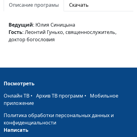
Описание програмы
Скачать
Пасха
Юлия Синицына,
#
Леонтий Гунько,
Ведущий
: Юлия Синицына
священнослужитель,
Гость
: Леонтий Гунько, священнослужитель,
доктор богословия
доктор богословия
Заговор против Христа
Юлия Синицына,
#
Леонтий Гунько,
священнослужитель,
доктор богословия
Родословная будущего
Юлия Синицына,
#
Посмотреть
Юрий Друми, доктор
Онлайн ТВ
•
Архив ТВ программ
•
Мобильное
богословия
приложение
Приду опять
Юлия Синицына,
#
Политика обработки персональных данных и
Юрий Друми, доктор
конфиденциальности
богословия
Написать
Родом из детства
Юлия Синицына,
#