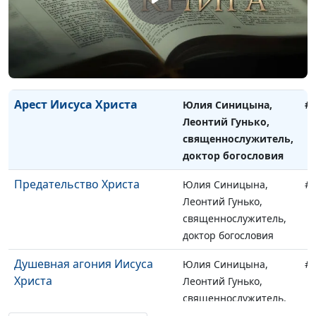
Отречение апостола Петра
Юлия Синицына,
#
Леонтий Гунько,
священнослужитель,
доктор богословия
Арест Иисуса Христа
Юлия Синицына,
#
Леонтий Гунько,
священнослужитель,
доктор богословия
Предательство Христа
Юлия Синицына,
#
Леонтий Гунько,
священнослужитель,
доктор богословия
Душевная агония Иисуса
Юлия Синицына,
#
Христа
Леонтий Гунько,
священнослужитель,
доктор богословия