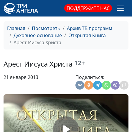
ПОДДЕРЖИТЕ НАС
Распятие Иисуса
Юлия Синицына,
#
Леонтий Гунько,
священнослужитель,
Главная
Посмотреть
Архив ТВ программ
доктор богословия
Духовное основание
Открытая Книга
Крестный путь Иисуса
Арест Иисуса Христа
Юлия Синицына,
#
Христа
Леонтий Гунько,
священнослужитель,
12+
Арест Иисуса Христа
доктор богословия
Христос в претории Пилата
Юлия Синицына,
#
21 января 2013
Поделиться:
Леонтий Гунько,
священнослужитель,
доктор богословия
Христос перед
Юлия Синицына,
#
синедрионом
Леонтий Гунько,
священнослужитель,
доктор богословия