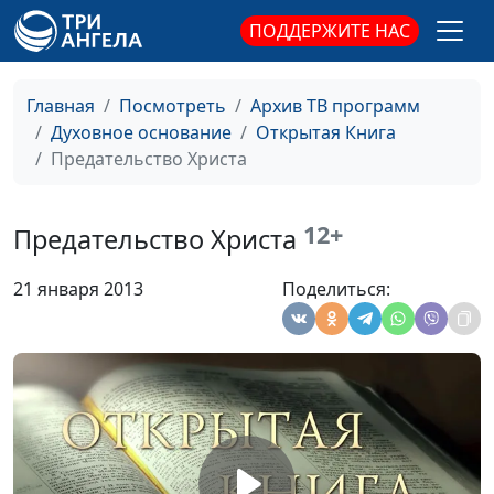
ПОДДЕРЖИТЕ НАС
Крестный путь Иисуса
Юлия Синицына,
#
Христа
Леонтий Гунько,
священнослужитель,
Главная
Посмотреть
Архив ТВ программ
доктор богословия
Духовное основание
Открытая Книга
Христос в претории Пилата
Предательство Христа
Юлия Синицына,
#
Леонтий Гунько,
священнослужитель,
12+
Предательство Христа
доктор богословия
Христос перед
Юлия Синицына,
#
21 января 2013
Поделиться:
синедрионом
Леонтий Гунько,
священнослужитель,
доктор богословия
Отречение апостола Петра
Юлия Синицына,
#
Леонтий Гунько,
священнослужитель,
доктор богословия