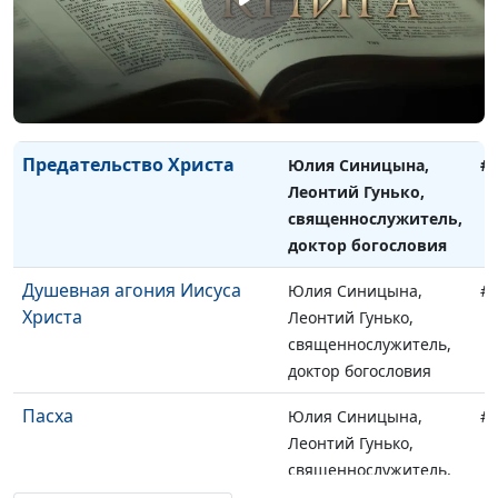
Арест Иисуса Христа
Юлия Синицына,
#
Леонтий Гунько,
священнослужитель,
доктор богословия
Предательство Христа
Юлия Синицына,
#
Леонтий Гунько,
священнослужитель,
доктор богословия
Душевная агония Иисуса
Юлия Синицына,
#
Христа
Леонтий Гунько,
священнослужитель,
доктор богословия
Пасха
Юлия Синицына,
#
Леонтий Гунько,
священнослужитель,
доктор богословия