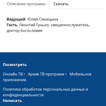
Описание програмы
Скачать
Заговор против Христа
Юлия Синицына,
#
Леонтий Гунько,
Ведущий
: Юлия Синицына
священнослужитель,
Гость
: Леонтий Гунько, священнослужитель,
доктор богословия
доктор богословия
Родословная будущего
Юлия Синицына,
#
Юрий Друми, доктор
богословия
Приду опять
Юлия Синицына,
#
Юрий Друми, доктор
Посмотреть
богословия
Онлайн ТВ
•
Архив ТВ программ
•
Мобильное
Родом из детства
Юлия Синицына,
#
приложение
Юрий Друми, доктор
Политика обработки персональных данных и
богословия
конфиденциальности
Бить или не бить
Юлия Синицына,
#
Написать
Юрий Друми, доктор