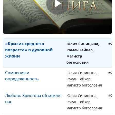
Роман Гейкер,
магистр богословия
Профилактика разногласий
Юлия Синицына,
#75
в церкви
Роман Гейкер,
магистр богословия
«Кризис среднего
Юлия Синицына,
#75
возраста» в духовной
Роман Гейкер,
жизни
магистр
богословия
Сомнения и
Юлия Синицына,
#75
определенность
Роман Гейкер,
магистр богословия
Любовь Христова объемлет
Юлия Синицына,
#75
нас
Роман Гейкер,
магистр богословия