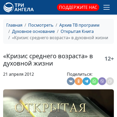
Роман Гейкер,
ПОДДЕРЖИТЕ НАС
магистр богословия
Почему не все Псалмы
Юлия Синицына,
#75
Главная
Посмотреть
Архив ТВ программ
подходят для молитвы?
Роман Гейкер,
Духовное основание
Открытая Книга
магистр богословия
«Кризис среднего возраста» в духовной жизни
Детская вера или
Юлия Синицына,
#75
инфантильность
Роман Гейкер,
«Кризис среднего возраста» в
12+
магистр богословия
духовной жизни
Праведность через веру
Юлия Синицына,
#75
21 апреля 2012
Поделиться:
Роман Гейкер,
магистр богословия
Депрессия в книге пророка
Юлия Синицына,
#75
Иеремии
Роман Гейкер,
магистр богословия
Предназначение церкви
Юлия Синицына,
#75