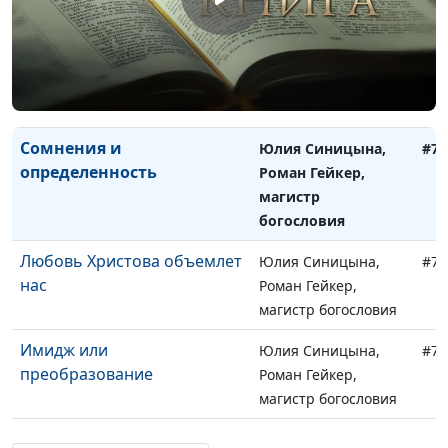
магистр богословия
«Кризис среднего возраста»
Юлия Синицына,
#75
в духовной жизни
Роман Гейкер,
магистр богословия
Сомнения и
Юлия Синицына,
#75
определенность
Роман Гейкер,
магистр
богословия
Любовь Христова объемлет
Юлия Синицына,
#75
нас
Роман Гейкер,
магистр богословия
Имидж или
Юлия Синицына,
#75
преобразование
Роман Гейкер,
магистр богословия
Что такое гнев Божий?
Юлия Синицына,
#74