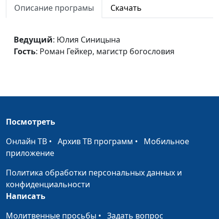
Описание програмы
Скачать
Роман Гейкер,
магистр богословия
Новый город
Ведущий
: Юлия Синицына
Юлия Синицына,
#74
Гость
: Роман Гейкер, магистр богословия
Василий Ничик,
магистр богословия
Тысячелетнее царство
Юлия Синицына,
#74
Василий Ничик,
магистр богословия
Посмотреть
Свадьба вселенского
Юлия Синицына,
#74
масштаба
Василий Ничик,
Онлайн ТВ
•
Архив ТВ программ
•
Мобильное
магистр богословия
приложение
Вавилон как система
Юлия Синицына,
#74
Политика обработки персональных данных и
религиозного устройства
Василий Ничик,
конфиденциальности
магистр богословия
Написать
В ожидании Христа
Юлия Синицына,
#74
Молитвенные просьбы
•
Задать вопрос