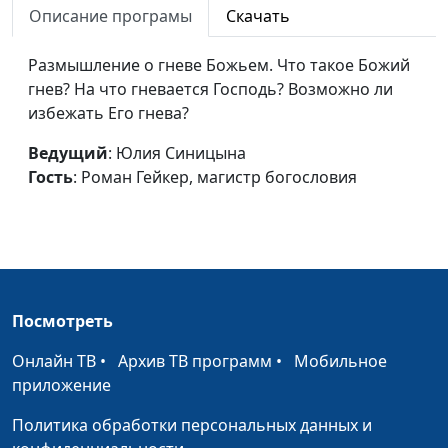
масштаба
Описание програмы
Скачать
Василий Ничик,
магистр богословия
Размышление о гневе Божьем. Что такое Божий
Вавилон как система
Юлия Синицына,
#74
гнев? На что гневается Господь? Возможно ли
религиозного устройства
Василий Ничик,
избежать Его гнева?
магистр богословия
Ведущий
: Юлия Синицына
В ожидании Христа
Юлия Синицына,
#74
Гость
: Роман Гейкер, магистр богословия
Василий Ничик,
магистр богословия
Величайшее покушение на
Юлия Синицына,
#74
Царя
Василий Ничик,
магистр богословия
Посмотреть
Великая борьба
Юлия Синицына,
#74
Онлайн ТВ
•
Архив ТВ программ
•
Мобильное
Василий Ничик,
приложение
магистр богословия
Политика обработки персональных данных и
Сладкая и горькая книга
Юлия Синицына,
#74