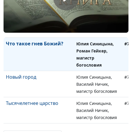
магистр богословия
Имидж или
Юлия Синицына,
#75
преобразование
Роман Гейкер,
магистр богословия
Что такое гнев Божий?
Юлия Синицына,
#74
Роман Гейкер,
магистр
богословия
Новый город
Юлия Синицына,
#74
Василий Ничик,
магистр богословия
Тысячелетнее царство
Юлия Синицына,
#74
Василий Ничик,
магистр богословия
Свадьба вселенского
Юлия Синицына,
#74