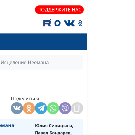
священнослужитель
ПОДДЕРЖИТЕ НАС
скушения
Юлия Синицына,
#733
Павел Бондарев,
священнослужитель
лонения
Юлия Синицына,
#732
Павел Бондарев,
священнослужитель
Исцеление Неемана
твие
Юлия Синицына,
#731
Павел Бондарев,
священнослужитель
каженных
Поделиться:
Юлия Синицына,
#730
Павел Бондарев,
священнослужитель
емана
Юлия Синицына,
#729
Павел Бондарев,