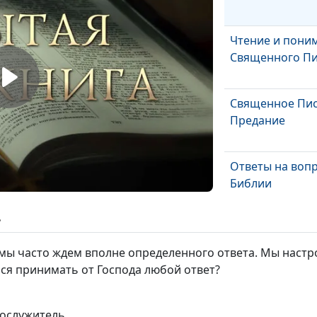
Чтение и пони
Священного П
Священное Пис
Предание
Ответы на воп
Библии
ь
Противоречия 
Священном Пи
мы часто ждем вполне определенного ответа. Мы наст
ться принимать от Господа любой ответ?
Богодухновенн
Священного П
нослужитель