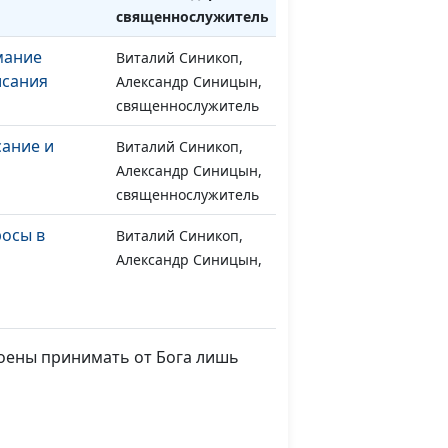
священнослужитель
мание
Виталий Синикоп,
#728
исания
Александр Синицын,
священнослужитель
ание и
Виталий Синикоп,
#727
Александр Синицын,
священнослужитель
росы в
Виталий Синикоп,
#726
Александр Синицын,
священнослужитель
в
Виталий Синикоп,
#725
сании
Александр Синицын,
роены принимать от Бога лишь
священнослужитель
ость
Виталий Синикоп,
#724
исания
Александр Синицын,