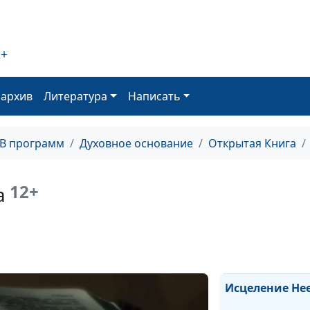
Испытания и и
2+
оархив
Литература
Написать
Две формы пок
Богу
ТВ программ
Духовное основание
Открытая Книга
Божье присутс
12+
а
Исцеление про
Исцеление Не