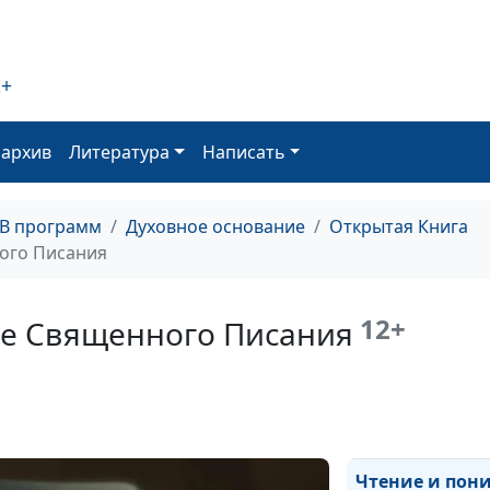
2+
Две формы пок
Богу
оархив
Литература
Написать
Божье присутс
ТВ программ
Духовное основание
Открытая Книга
ого Писания
Исцеление про
12+
е Священного Писания
Исцеление Нее
Чтение и пон