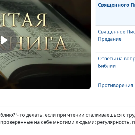
Священного П
Священное Пис
Предание
Ответы на воп
Библии
Противоречия 
Священном Пи
ь
Богодухновенн
иблию? Что делать, если при чтении сталкиваешься с т
Священного П
проверенные на себе многими людьми: регулярность, п