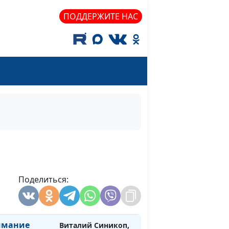
Павел Бондарев,
ПОДДЕРЖИТЕ НАС
священнослужитель
лонения
Юлия Синицына,
#732
Павел Бондарев,
священнослужитель
твие
Юлия Синицына,
#731
Павел Бондарев,
священнослужитель
каженных
Юлия Синицына,
#730
Павел Бондарев,
священнослужитель
мана
Поделиться:
Юлия Синицына,
#729
Павел Бондарев,
священнослужитель
имание
Виталий Синикоп,
#728