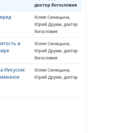
доктор богословия
перед
Юлия Синицына,
#641
Юрий Друми, доктор
богословия
ятость в
Юлия Синицына,
#640
мире
Юрий Друми, доктор
богословия
за Иисусом:
Юлия Синицына,
#639
ременное
Юрий Друми, доктор
богословия
м
Юлия Синицына,
#638
Иван Ильич
Вельгоша,
священнослужитель
 унывать
Юлия Синицына,
#637