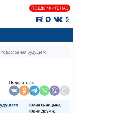
богословия
ПОДДЕРЖИТЕ НАС
ие в
Юлия Синицына,
#646
вая часть)
Юрий Друми, доктор
богословия
силие в
Юлия Синицына,
#645
рая часть)
Юрий Друми, доктор
богословия
Родословная будущего
силие в
Юлия Синицына,
#644
вая часть)
Юрий Друми, доктор
богословия
 или Для
Поделиться:
Юлия Синицына,
#643
шел на
Юрий Друми, доктор
богословия
будущего
Юлия Синицына,
#642
Юрий Друми,