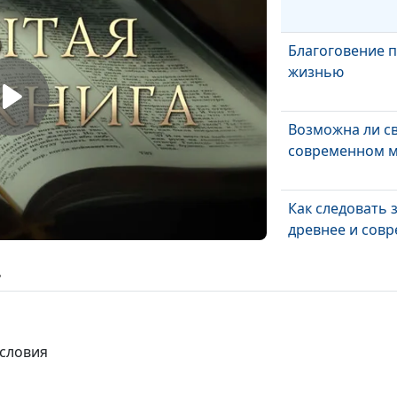
Благоговение 
жизнью
Возможна ли св
современном 
Как следовать 
древнее и сов
понимание
ь
Борьба с грехо
ословия
Молиться и не