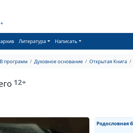
Вера и исцелен
2+
Евангелии (пер
оархив
Литература
Написать
Насилие и нена
Евангелии (вто
ТВ программ
Духовное основание
Открытая Книга
Насилие и нена
Евангелии (пер
12+
его
Миссия Христа,
чего Иисус при
Землю
Родословная 