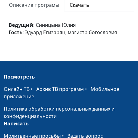
часть)
Описание програмы
Скачать
Эдуард Егизарян,
магистр богословия
Соломон. Взлет и падение.
Ведущий
: Синицына Юлия
Синицына Юлия,
#59
Гость
: Эдуард Егизарян, магистр богословия
Эдуард Егизарян,
магистр богословия
Муж по сердцу Божьему
Синицына Юлия,
#59
Эдуард Егизарян,
магистр богословия
Посмотреть
Правление царя Саула
Синицына Юлия,
#59
Эдуард Егизарян,
Онлайн ТВ
•
Архив ТВ программ
•
Мобильное
магистр богословия
приложение
Монархия и воля Божья
Синицына Юлия,
#59
Политика обработки персональных данных и
Эдуард Егизарян,
конфиденциальности
магистр богословия
Написать
Библейское понимание
Синицына Юлия,
#58
Молитвенные просьбы
•
Задать вопрос