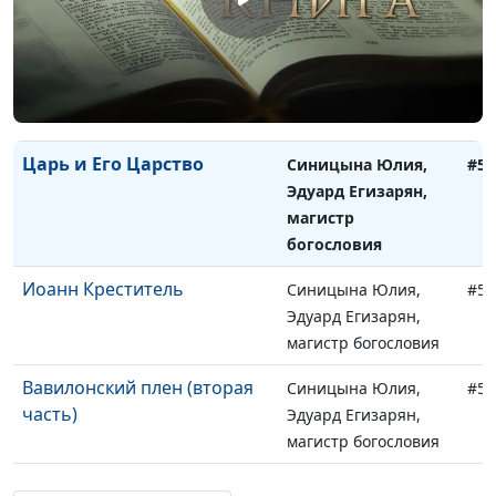
магистр богословия
Задача учеников
Синицына Юлия,
#59
Эдуард Егизарян,
магистр богословия
Царь и Его Царство
Синицына Юлия,
#59
Эдуард Егизарян,
магистр
богословия
Иоанн Креститель
Синицына Юлия,
#59
Эдуард Егизарян,
магистр богословия
Вавилонский плен (вторая
Синицына Юлия,
#59
часть)
Эдуард Егизарян,
магистр богословия
Вавилонский плен (первая
Синицына Юлия,
#59