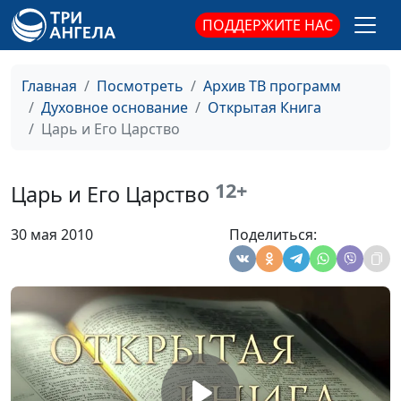
Христе
Иван Ильич
ПОДДЕРЖИТЕ НАС
Вельгоша,
священнослужитель
Главная
Посмотреть
Архив ТВ программ
Свои Господу
Юлия Синицына,
#63
Духовное основание
Открытая Книга
Иван Ильич
Царь и Его Царство
Вельгоша,
священнослужитель
12+
Царь и Его Царство
Формула следования за
Юлия Синицына,
#62
Христом
Иван Ильич
30 мая 2010
Поделиться:
Вельгоша,
священнослужитель
Типология в истории
Синицына Юлия,
#60
Эдуард Егизарян,
магистр богословия
Откровение Иисуса Христа
Синицына Юлия,
#59
Эдуард Егизарян,