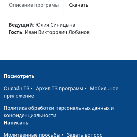
Описание програмы
Скачать
Лобанов
ИЗ ЕГИПТА К СИНАЮ
Юлия Синицына,
#50
Ведущий
: Юлия Синицына
Иван Викторович
Гость
: Иван Викторович Лобанов
Лобанов
НАЧАЛО ИСТОРИИ НАРОДА
Юлия Синицына,
#49
БОЖЬЕГО
Иван Викторович
Лобанов
История мира
Юлия Синицына,
#49
Посмотреть
Иван Викторович
Лобанов
Онлайн ТВ
•
Архив ТВ программ
•
Мобильное
приложение
Пятикнижие: обзор и
Юлия Синицына,
#49
авторство
Иван Викторович
Политика обработки персональных данных и
Лобанов
конфиденциальности
Написать
БОГ ДОСТОЙНЫЙ
Синицына Юлия,
#49
ПОКЛОНЕНИЯ
Зайцев Евгений
Молитвенные просьбы
•
Задать вопрос