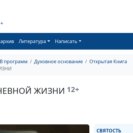
ПЯТИКНИЖИИ
2+
БЛАГОСЛОВЕНИ
ПРОКЛЯТИЕ
оархив
Литература
Написать
ПРОЩАЛЬНЫЕ 
МОИСЕЯ
ТВ программ
Духовное основание
Открытая Книга
ИЗНИ
МЕДНЫЙ ЗМЕЙ
12+
НЕВНОЙ ЖИЗНИ
КНИГА ЧИСЕЛ -
КНИГА?
СВЯТОСТЬ