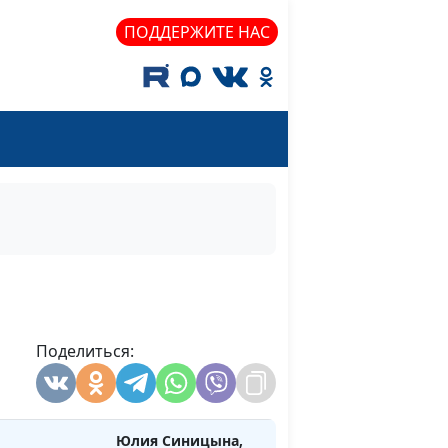
Иван Викторович
ПОДДЕРЖИТЕ НАС
Лобанов
Е И
Юлия Синицына,
#507
Иван Викторович
Лобанов
РЕЧИ
Юлия Синицына,
#506
Иван Викторович
Лобанов
 И ВАЛААМ
Юлия Синицына,
#505
Иван Викторович
Лобанов
 СКУЧНАЯ
Поделиться:
Юлия Синицына,
#504
Иван Викторович
Лобанов
Юлия Синицына,
#503