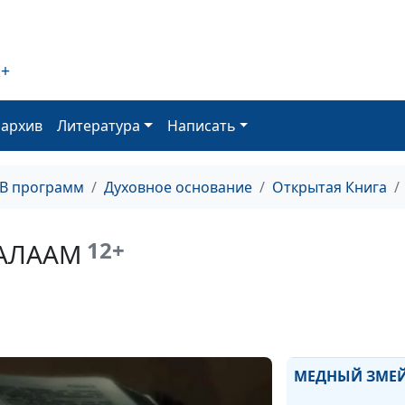
Знание и прос
Бога
2+
Особое откров
оархив
Литература
Написать
ДЕСЯТЬ ЗАПОВ
ПЯТИКНИЖИИ
ТВ программ
Духовное основание
Открытая Книга
БЛАГОСЛОВЕНИ
ПРОКЛЯТИЕ
12+
АЛААМ
ПРОЩАЛЬНЫЕ 
МОИСЕЯ
МЕДНЫЙ ЗМЕЙ