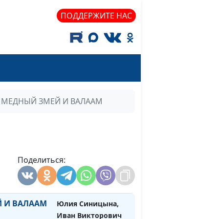
лавление
Синицына Юлия,
#519
ПОДДЕРЖИТЕ НАС
Симинюк Эдуард
ение Бога
Синицына Юлия,
#518
Симинюк Эдуард
ЕДЕЙ В
Юлия Синицына,
#508
Иван Викторович
Лобанов
МЕДНЫЙ ЗМЕЙ И ВАЛААМ
Е И
Юлия Синицына,
#507
Иван Викторович
Лобанов
РЕЧИ
Поделиться:
Юлия Синицына,
#506
Иван Викторович
Лобанов
 И ВАЛААМ
Юлия Синицына,
#505
Иван Викторович