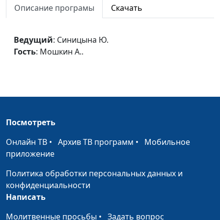
Описание програмы
Скачать
Смысл жизни
Синицына Ю.,
#41
Анисимов Евгений
Ведущий
: Синицына Ю.
Смысл страданий
Синицына Ю.,
#41
Гость
: Мошкин А..
Анисимов Евгений
Благословенный день
Синицына Ю.,
#41
Гунько Леонтий,
магистр теологии
Закон Божий
Синицына Ю.,
#41
Посмотреть
Гунько Леонтий,
Онлайн ТВ
•
Архив ТВ программ
•
Мобильное
магистр теологии
приложение
Защита от смерти
Синицына Ю.,
#41
Политика обработки персональных данных и
Гунько Леонтий,
конфиденциальности
магистр теологии
Написать
Спасение без Бога
Синицына Ю.,
#41
Молитвенные просьбы
•
Задать вопрос
Гунько Леонтий,