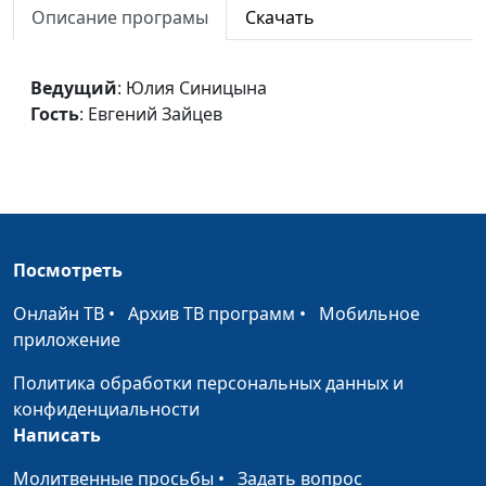
Описание програмы
Скачать
Вечная жизнь
Юлия Синицына,
#32
Евгений Зайцев
Ведущий
: Юлия Синицына
Надежда для каждого
Юлия Синицына,
#32
Гость
: Евгений Зайцев
Евгений Зайцев
Божественная
Юлия Синицына,
#31
справедливость
Евгений Зайцев
План спасения
Юлия Синицына,
#31
Евгений Зайцев
Посмотреть
Скорое пришествие?
Юлия Синицына,
#31
Онлайн ТВ
•
Архив ТВ программ
•
Мобильное
Евгений Зайцев
приложение
Свобода
Юлия Синицына,
#31
Политика обработки персональных данных и
Евгений Зайцев
конфиденциальности
Написать
Как можно познать Бога?
Юлия Синицына,
#31
Молитвенные просьбы
•
Задать вопрос
Евгений Зайцев