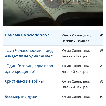
Нужен ли Бог счастливому
Юлия Синицына,
#32
человеку?
Евгений Зайцев
Конец света и пришествие
Юлия Синицына,
#32
Бога. Ждать или бояться?
Евгений Зайцев
Почему на земле зло?
Юлия Синицына,
#32
Евгений Зайцев
"Сын Человеческий, придя,
Юлия Синицына,
#32
найдет ли веру на земле?"
Евгений Зайцев
"Один Господь, одна вера,
Юлия Синицына,
#32
одно крещение"
Евгений Зайцев
Христианские войны
Юлия Синицына,
#32
Евгений Зайцев
Бессмертие души
Юлия Синицына,
#32
Евгений Зайцев