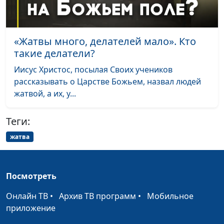
религиоведения
Если умер близкий человек
Юлия Синицына,
#1
Андрей Качалаба,
«Жатвы много, делателей мало». Кто
священнослужитель
такие делатели?
Как пережить развод
Юлия Синицына,
#1
Иисус Христос, посылая Своих учеников
Андрей Качалаба,
рассказывать о Царстве Божьем, назвал людей
священнослужитель
жатвой, а их, у...
Зачем служить в церкви?
Юлия Синицына,
#1
Теги:
Андрей Качалаба,
священнослужитель
жатва
Мысли о духовном — что
Юлия Синицына,
#1
это значит
Андрей Качалаба,
Посмотреть
священнослужитель
Онлайн ТВ
•
Архив ТВ программ
•
Мобильное
Когда я должен креститься?
Юлия Синицына,
#1
приложение
Андрей Качалаба,