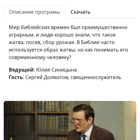
и сейчас»
Михаил Варёнов,
Описание програмы
Скачать
священнослужитель
Библейская этика: к чему
Юлия Синицына,
#1
Мир библейских времен был преимущественно
призывает нас Бог
Михаил Варёнов,
аграрным, и люди хорошо знали, что такое
священнослужитель
жатва, посев, сбор урожая. В Библии часто
используется образ жатвы, но как понимать его
Притча о работниках в
Юлия Синицына,
#1
современному человеку?
винограднике
Михаил Варёнов,
священнослужитель
Ведущий
: Юлия Синицына
Гость
: Сергей Долматов, священнослужитель
Что значит "не любите
Юлия Синицына,
#1
мира"?
Евгений Кафтанов,
священнослужитель,
магистр
религиоведения
Тайны Тайной Вечери
Юлия Синицына,
#1
Евгений Кафтанов,
священнослужитель,