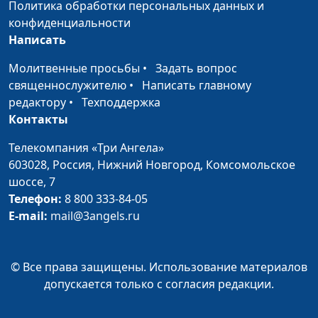
священнослужитель
Политика обработки персональных данных и
конфиденциальности
Духовная инфантильность.
Юлия Синицына,
#1
Написать
Как достичь духовной
Андрей Качалаба,
зрелости
священнослужитель
Молитвенные просьбы
•
Задать вопрос
священнослужителю
•
Написать главному
Искусственный интеллект
Юлия Синицына,
#1
редактору
•
Техподдержка
— благо или зло?
Александр Синицын,
Контакты
священнослужитель
Телекомпания «Три Ангела»
Как ориентироваться среди
Юлия Синицына,
#1
603028,
Россия, Нижний Новгород,
Комсомольское
хаоса информации?
Александр Синицын,
шоссе, 7
священнослужитель
Телефон:
8 800 333-84-05
E-mail:
mail@3angels.ru
Чем привлекают
Юлия Синицына,
#1
конспирология и теория
Александр Синицын,
заговора?
священнослужитель
© Все права защищены. Использование материалов
Почему верующие
Юлия Синицына,
#1
допускается только с согласия редакции.
увлекаются
Александр Синицын,
конспирологией?
священнослужитель