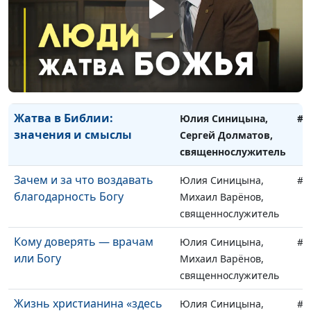
Сергей Долматов,
священнослужитель
«Жатвы много, делателей
Юлия Синицына,
#1
мало». Кто такие делатели?
Сергей Долматов,
священнослужитель
Жатва в Библии:
Юлия Синицына,
#1
значения и смыслы
Сергей Долматов,
священнослужитель
Зачем и за что воздавать
Юлия Синицына,
#1
благодарность Богу
Михаил Варёнов,
священнослужитель
Кому доверять — врачам
Юлия Синицына,
#1
или Богу
Михаил Варёнов,
священнослужитель
Жизнь христианина «здесь
Юлия Синицына,
#1