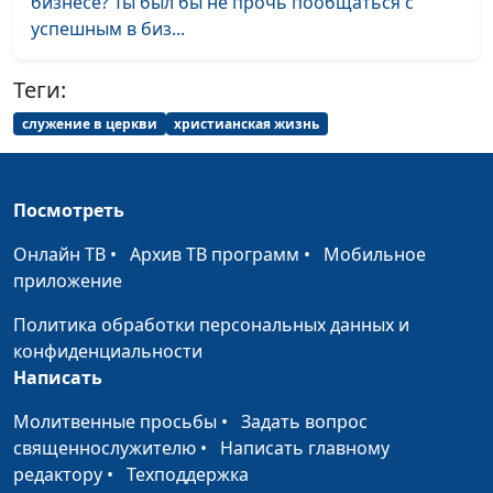
бизнесе? Ты был бы не прочь пообщаться с
С Богом или без Него:
Юлия Синицына,
#1
успешным в биз...
причины всемирного
Алексей Дедов,
потопа
священнослужитель,
магистр молодежного
Теги:
служения
служение в церкви
христианская жизнь
Как принимать правильные
Юлия Синицына,
#1
решения?
Алексей Дедов,
священнослужитель,
Посмотреть
магистр молодежного
Онлайн ТВ
•
Архив ТВ программ
•
Мобильное
служения
приложение
От неудач — к успеху
Юлия Синицына,
#1
Политика обработки персональных данных и
Алексей Дедов,
конфиденциальности
священнослужитель,
Написать
магистр молодежного
служения
Молитвенные просьбы
•
Задать вопрос
священнослужителю
•
Написать главному
Изменить жизнь к лучшему
Юлия Синицына,
#1
редактору
•
Техподдержка
с помощью Бога
Алексей Дедов,