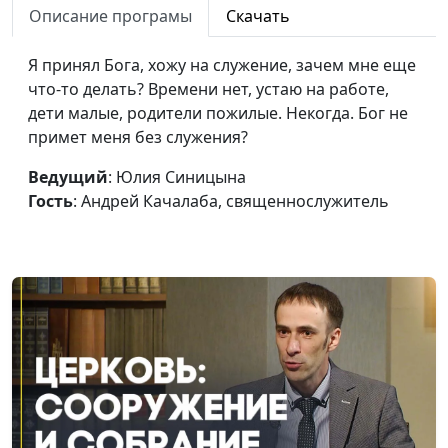
зрелости
Описание програмы
Скачать
священнослужитель
Искусственный интеллект
Юлия Синицына,
#1
Я принял Бога, хожу на служение, зачем мне еще
— благо или зло?
Александр Синицын,
что-то делать? Времени нет, устаю на работе,
священнослужитель
дети малые, родители пожилые. Некогда. Бог не
примет меня без служения?
Как ориентироваться среди
Юлия Синицына,
#1
хаоса информации?
Александр Синицын,
Ведущий
: Юлия Синицына
священнослужитель
Гость
: Андрей Качалаба, священнослужитель
Чем привлекают
Юлия Синицына,
#1
конспирология и теория
Александр Синицын,
заговора?
священнослужитель
Почему верующие
Юлия Синицына,
#1
увлекаются
Александр Синицын,
конспирологией?
священнослужитель
Теории заговора — правда
Юлия Синицына,
#1
или вымысел?
Александр Синицын,