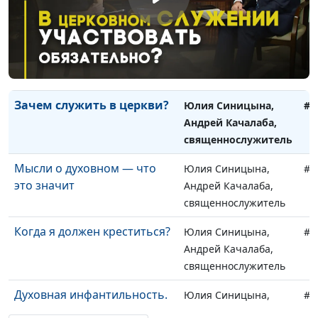
священнослужитель
Как пережить развод
Юлия Синицына,
#1
Андрей Качалаба,
священнослужитель
Зачем служить в церкви?
Юлия Синицына,
#1
Андрей Качалаба,
священнослужитель
Мысли о духовном — что
Юлия Синицына,
#1
это значит
Андрей Качалаба,
священнослужитель
Когда я должен креститься?
Юлия Синицына,
#1
Андрей Качалаба,
священнослужитель
Духовная инфантильность.
Юлия Синицына,
#1
Как достичь духовной
Андрей Качалаба,