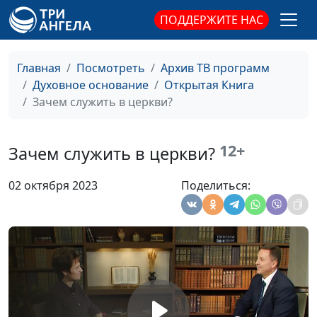
Каждый ли христианин
Юлия Синицына,
#1
ПОДДЕРЖИТЕ НАС
должен пережить гонения
Евгений Кафтанов,
за веру?
священнослужитель,
магистр
Главная
Посмотреть
Архив ТВ программ
религиоведения
Духовное основание
Открытая Книга
Мужчина-христианин:
Зачем служить в церкви?
Юлия Синицына,
#1
каким он должен быть?
Евгений Кафтанов,
священнослужитель,
12+
Зачем служить в церкви?
магистр
религиоведения
02 октября 2023
Поделиться:
Должна ли женщина-
Юлия Синицына,
#1
христианка быть покорной?
Евгений Кафтанов,
священнослужитель,
магистр
религиоведения
Если умер близкий человек
Юлия Синицына,
#1
Андрей Качалаба,