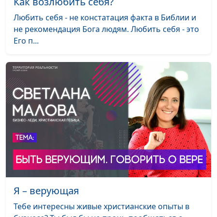
Как возлюбить себя?
священнослужитель
Любить себя - не констатация факта в Библии и
Может ли человек
Юлия Синицына,
#1
не рекомендация Бога людям. Любить себя - это
благословлять?
Анатолий Тарасюк,
Его п...
священнослужитель
Духовный плод — какой он?
Юлия Синицына,
#1
Анатолий Тарасюк,
священнослужитель
Материальное богатство и
Юлия Синицына,
#1
духовное богатство: что у
Анатолий Тарасюк,
них общего
священнослужитель
Наследник праведности:
Юлия Синицына,
#1
почему Ной был спасён, а
Алексей Дедов,
другие нет
священнослужитель,
магистр молодежного
Я – верующая
служения
Тебе интересны живые христианские опыты в